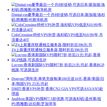
Digital-vm夏季最后一个月8折促销,可选日本/新加坡/洛杉
矶/西雅图/伦敦等机房
ColoCrossing:特价VPS补货,洛杉矶VPS低至$10.99/年,月
流量达40T
Zji上新重庆联通独立服务器,限时折后396元/月
Locvps:香港新国际VPS限时7折,折后21元/月起,香港BGP
线路,可选原生IP
Dogyun7周年庆:单笔充值每满100元送10元,香港/美国/日
本/韩国VPS 25元/月起
DMIT:香港VPS补货,香港CN2 GIA VPS可选AS3/AN5处
理器
JustHost:美国VPS限时7.5折优惠,可选洛杉矶/圣何塞/纽
约/西雅图/达拉斯/芝加哥等