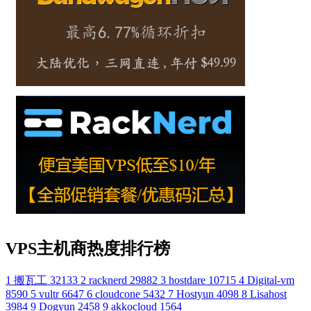
VPS主机商热度排行榜
1
搬瓦工
32133
2
racknerd
29882
3
hostdare
10715
4
Digital-vm
8590
5
vultr
6647
6
cloudcone
5432
7
Hostyun
4098
8
Lisahost
3984
9
Dogyun
2458
9
akkocloud
1564