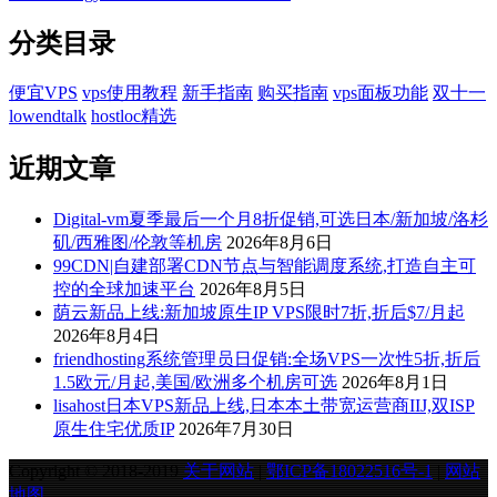
分类目录
便宜VPS
vps使用教程
新手指南
购买指南
vps面板功能
双十一
lowendtalk
hostloc精选
近期文章
Digital-vm夏季最后一个月8折促销,可选日本/新加坡/洛杉
矶/西雅图/伦敦等机房
2026年8月6日
99CDN|自建部署CDN节点与智能调度系统,打造自主可
控的全球加速平台
2026年8月5日
荫云新品上线:新加坡原生IP VPS限时7折,折后$7/月起
2026年8月4日
friendhosting系统管理员日促销:全场VPS一次性5折,折后
1.5欧元/月起,美国/欧洲多个机房可选
2026年8月1日
lisahost日本VPS新品上线,日本本土带宽运营商IIJ,双ISP
原生住宅优质IP
2026年7月30日
Copyright © 2018-2019
关于网站
|
鄂ICP备18022516号-1
|
网站
地图