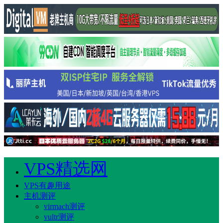
VPS精选网
VPS有趣用途
主机测评
virmach测评
vultr测评