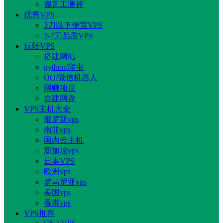
搬瓦工测评
优秀VPS
3刀以下便宜VPS
3-7刀品质VPS
玩转VPS
搭建网站
python/爬虫
QQ/微信机器人
网赚项目
自建网盘
VPS主机大全
俄罗斯vps
南非vps
国内云主机
新加坡vps
日本VPS
欧洲vps
罗马尼亚vps
美国vps
香港vps
VPS推荐