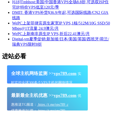
[618]Tmhhost:美国/中国香港VPS全场8.8折,可选双ISP住
宅IP,特价VPS低至120元/季
DMIT: 香港VPS补货$36.9/年起,可选国际线路/CN2 GIA
线路
WePC上架菲律宾原生家宽IP VPS,1核/512M/10G SSD/50
Mbps@1T流量,24.9澳元/月
WePC上新南非原生IP VPS,折后22.41澳元/月
Digital-vm夏季促销:新加坡/日本/美国/英国/西班牙/荷兰/
瑞典VPS限时8折
进站必看
全球主机网络监测 >>
vps789.com
实
时监控全球300多个VPS主机的网络情况
最新最全主机优惠 >>
vps789.com
优
惠推送TG频道：
https://t.me/vps789_c
优惠推送TG群：
https://t.me/vps789