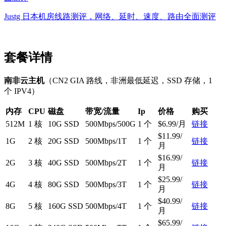
Justg 日本机房线路测评，网络、延时、速度、路由全面测评
套餐详情
南非云主机
（CN2 GIA 路线，非洲最低延迟，SSD 存储，1
个 IPV4）
内存
CPU
磁盘
带宽/流量
Ip
价格
购买
512M
1 核
10G SSD
500Mbps/500G
1 个
$6.99/月
链接
$11.99/
1G
2 核
20G SSD
500Mbps/1T
1 个
链接
月
$16.99/
2G
3 核
40G SSD
500Mbps/2T
1 个
链接
月
$25.99/
4G
4 核
80G SSD
500Mbps/3T
1 个
链接
月
$40.99/
8G
5 核
160G SSD
500Mbps/4T
1 个
链接
月
$65.99/