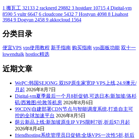
1
搬瓦工
32133
2
racknerd
29882
3
hostdare
10715
4
Digital-vm
8590
5
vultr
6647
6
cloudcone
5432
7
Hostyun
4098
8
Lisahost
3984
9
Dogyun
2458
9
akkocloud
1564
分类目录
便宜VPS
vps使用教程
新手指南
购买指南
vps面板功能
双十一
lowendtalk
hostloc精选
近期文章
WePC:韩国SEJONG 双ISP原生家宽IP VPS上线,24.9澳元/
月起
2026年8月7日
Digital-vm夏季最后一个月8折促销,可选日本/新加坡/洛杉
矶/西雅图/伦敦等机房
2026年8月6日
99CDN|自建部署CDN节点与智能调度系统,打造自主可
控的全球加速平台
2026年8月5日
荫云新品上线:新加坡原生IP VPS限时7折,折后$7/月起
2026年8月4日
friendhosting系统管理员日促销:全场VPS一次性5折,折后