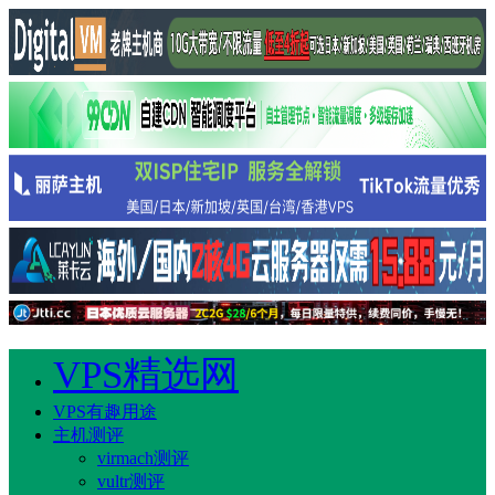
VPS精选网
VPS有趣用途
主机测评
virmach测评
vultr测评