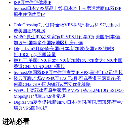
lisahost日本VPS新品上线,日本本土带宽运营商IIJ,双ISP
原生住宅优质IP
ColoCrossing7月促销:全场VPS享5折,折后$1.97/月起,可
选美国纽约机房
WePC:原生IP/双ISP家宽IP VPS月付享9折,美国/日本/新
加坡/韩国等多个国家地区机房可选
Digital-vm7月促销:美国/日本/新加坡/英国VPS限时8
折,10Gbps@不限流量
搬瓦工:美国CN2/日本CN2/新加坡CN2/加拿大CN2/中国
香港CN2 VPS $49.99/季起
lisahost:德国双ISP原生住宅家宽IP VPS,享9折152元/月起
轻云互联:全场VPS低至17.6元/月,可选香港三网直连/圣
何塞CN2 GIA/国内镇江&西安优化线路
WePC上架菲律宾原生家宽IP VPS,1核/512M/10G SSD/50
Mbps@1T流量,24.9澳元/月
Digital-vm夏季促销:新加坡/日本/美国/英国/西班牙/荷兰/
瑞典VPS限时8折
进站必看