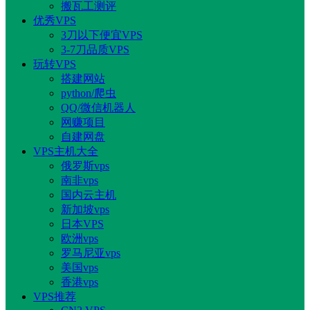
搬瓦工测评
优秀VPS
3刀以下便宜VPS
3-7刀品质VPS
玩转VPS
搭建网站
python/爬虫
QQ/微信机器人
网赚项目
自建网盘
VPS主机大全
俄罗斯vps
南非vps
国内云主机
新加坡vps
日本VPS
欧洲vps
罗马尼亚vps
美国vps
香港vps
VPS推荐