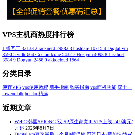
VPS主机商热度排行榜
1
搬瓦工
32133
2
racknerd
29882
3
hostdare
10715
4
Digital-vm
8590
5
vultr
6647
6
cloudcone
5432
7
Hostyun
4098
8
Lisahost
3984
9
Dogyun
2458
9
akkocloud
1564
分类目录
便宜VPS
vps使用教程
新手指南
购买指南
vps面板功能
双十一
lowendtalk
hostloc精选
近期文章
WePC:韩国SEJONG 双ISP原生家宽IP VPS上线,24.9澳元/
月起
2026年8月7日
Digital-vm夏季最后一个月8折促销,可选日本/新加坡/洛杉