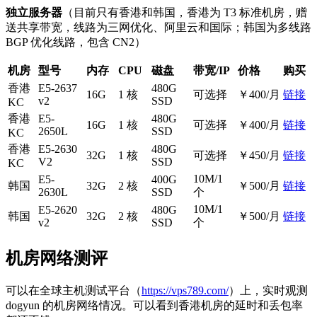
独立服务器
（目前只有香港和韩国，香港为 T3 标准机房，赠
送共享带宽，线路为三网优化、阿里云和国际；韩国为多线路
BGP 优化线路，包含 CN2）
机房
型号
内存
CPU
磁盘
带宽/IP
价格
购买
香港
E5-2637
480G
16G
1 核
可选择
￥400/月
链接
v2
SSD
KC
香港
E5-
480G
16G
1 核
可选择
￥400/月
链接
2650L
SSD
KC
香港
E5-2630
480G
32G
1 核
可选择
￥450/月
链接
V2
SSD
KC
10M/1
E5-
400G
韩国
32G
2 核
￥500/月
链接
2630L
SSD
个
10M/1
E5-2620
480G
韩国
32G
2 核
￥500/月
链接
v2
SSD
个
机房网络测评
可以在全球主机测试平台（
https://vps789.com/
）上，实时观测
dogyun 的机房网络情况。可以看到香港机房的延时和丢包率