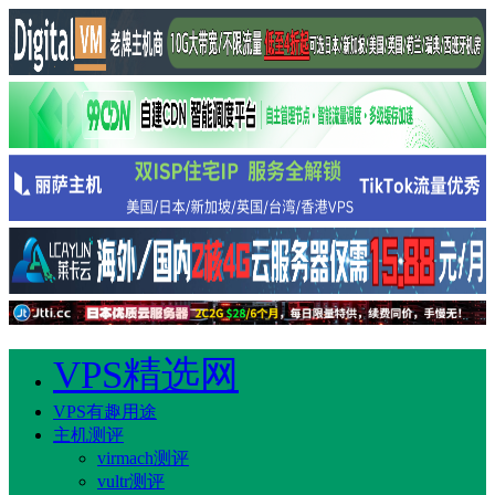
VPS精选网
VPS有趣用途
主机测评
virmach测评
vultr测评