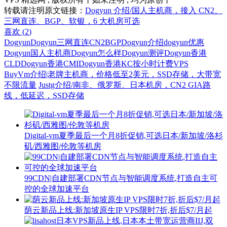
转载请注明原文链接：
Dogyun 介绍/国人主机商，接入 CN2、
三网直连、BGP、软银，6 大机房可选
喜欢 (
2
)
Dogyun
Dogyun三网直连CN2BGP
Dogyun介绍
dogyun优惠
Dogyun国人主机商
Dogyun怎么样
Dogyun测评
Dogyun香港
CLD
Dogyun香港CMI
Dogyun香港KC
按小时计费VPS
BuyVm介绍|老牌主机商，价格低至2美元，SSD存储，大带宽
不限流量
Justg介绍/南非、俄罗斯、日本机房，CN2 GIA路
线，低延迟，SSD存储
Digital-vm夏季最后一个月8折促销,可选日本/新加坡/洛杉
矶/西雅图/伦敦等机房
99CDN|自建部署CDN节点与智能调度系统,打造自主可
控的全球加速平台
荫云新品上线:新加坡原生IP VPS限时7折,折后$7/月起