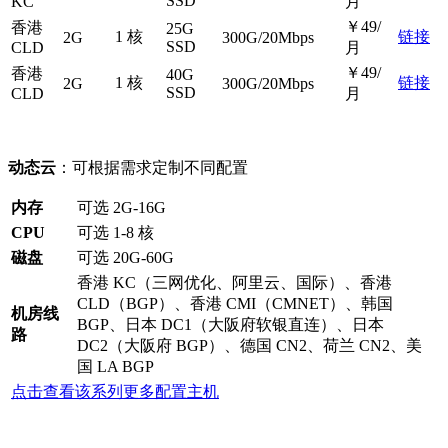
SSD
KC
月
￥49/
香港
25G
1 核
链接
2G
300G/20Mbps
SSD
CLD
月
￥49/
香港
40G
1 核
链接
2G
300G/20Mbps
SSD
CLD
月
动态云
：可根据需求定制不同配置
内存
可选 2G-16G
CPU
可选 1-8 核
磁盘
可选 20G-60G
香港 KC（三网优化、阿里云、国际）、香港
CLD（BGP）、香港 CMI（CMNET）、韩国
机房线
BGP、日本 DC1（大阪府软银直连）、日本
路
DC2（大阪府 BGP）、德国 CN2、荷兰 CN2、美
国 LA BGP
点击查看该系列更多配置主机