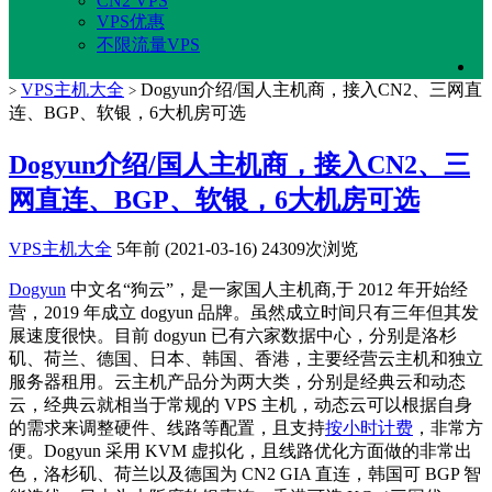
CN2 VPS
VPS优惠
不限流量VPS
VPS主机大全
Dogyun介绍/国人主机商，接入CN2、三网直
>
>
连、BGP、软银，6大机房可选
Dogyun介绍/国人主机商，接入CN2、三
网直连、BGP、软银，6大机房可选
VPS主机大全
5年前 (2021-03-16)
24309次浏览
Dogyun
中文名“狗云”，是一家国人主机商,于 2012 年开始经
营，2019 年成立 dogyun 品牌。虽然成立时间只有三年但其发
展速度很快。目前 dogyun 已有六家数据中心，分别是洛杉
矶、荷兰、德国、日本、韩国、香港，主要经营云主机和独立
服务器租用。云主机产品分为两大类，分别是经典云和动态
云，经典云就相当于常规的 VPS 主机，动态云可以根据自身
的需求来调整硬件、线路等配置，且支持
按小时计费
，非常方
便。Dogyun 采用 KVM 虚拟化，且线路优化方面做的非常出
色，洛杉矶、荷兰以及德国为 CN2 GIA 直连，韩国可 BGP 智