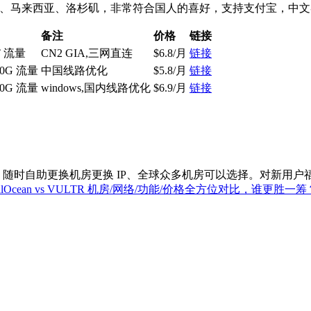
马来西亚、洛杉矶，非常符合国人的喜好，支持支付宝，中文客服，
备注
价格
链接
T 流量
CN2 GIA,三网直连
$6.8/月
链接
0G 流量
中国线路优化
$5.8/月
链接
0G 流量
windows,国内线路优化
$6.9/月
链接
时自助更换机房更换 IP、全球众多机房可以选择。对新用户福利很
italOcean vs VULTR 机房/网络/功能/价格全方位对比，谁更胜一筹