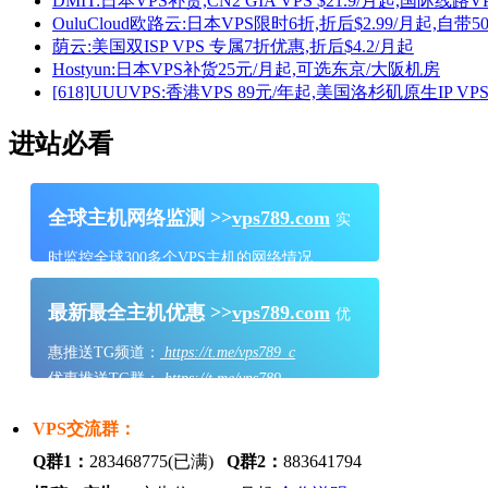
DMIT:日本VPS补货,CN2 GIA VPS $21.9/月起,国际线路VP
OuluCloud欧路云:日本VPS限时6折,折后$2.99/月起,自带50
荫云:美国双ISP VPS 专属7折优惠,折后$4.2/月起
Hostyun:日本VPS补货25元/月起,可选东京/大阪机房
[618]UUUVPS:香港VPS 89元/年起,美国洛杉矶原生IP V
进站必看
全球主机网络监测 >>
vps789.com
实
时监控全球300多个VPS主机的网络情况
最新最全主机优惠 >>
vps789.com
优
惠推送TG频道：
https://t.me/vps789_c
优惠推送TG群：
https://t.me/vps789
VPS交流群：
Q群1：
283468775(已满)
Q群2：
883641794