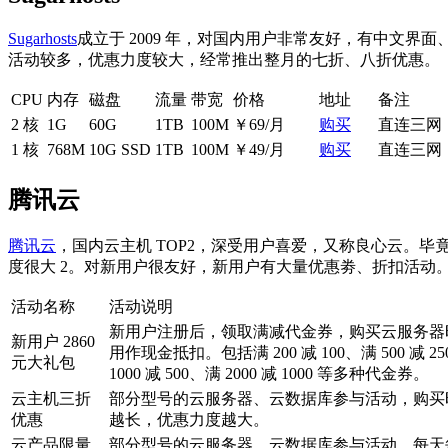
Sugarhosts
成立于 2009 年，对国内用户非常友好，有中文
活动较多，优惠力度较大，经常推出整月的七折、八折优惠。
CPU
内存
磁盘
流量
带宽
价格
地址
备注
2 核
1G
60G
1TB
100M
￥69/月
购买
直连三网
1 核
768M
10G SSD
1TB
100M
￥49/月
购买
直连三网
腾讯云
腾讯云
，国内云主机 TOP2，深受用户喜爱，又称良心云。
度很大 2。对新用户很友好，新用户有大量优惠劵、折扣活动。基
活动名称
活动说明
新用户注册后，领取满减代金券，购买云服务器
新用户 2860
用作现金抵扣。包括满 200 减 100、满 500 减 2
元大礼包
1000 减 500、满 2000 减 1000 等多种代金券。
云主机三折
部分型号的云服务器、云数据库参与活动，购买
优惠
越长，优惠力度越大。
云产品限量
部分型号的云服务器、云数据库参与活动，每天