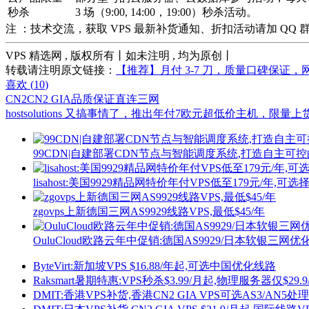
秒杀
3 场（9:00, 14:00，19:00）秒杀活动。
注 ：技术交流，获取 VPS 最新补货通知、折扣活动请加 QQ 群:28
VPS 精选网 , 版权所有丨如未注明 , 均为原创丨
转载请注明原文链接：
【推荐】月付 3-7 刀，质量口碑保证，网
喜欢 (
10
)
CN2
CN2 GIA
品质保证
直连三网
hostsolutions 又搞事情了，推出年付7欧元超低价主机，限量上
99CDN|自建部署CDN节点与智能调度系统,打造自主可
lisahost:美国9929精品网特价年付VPS低至179元/年,可选
zgovps上新德国三网AS9929线路VPS,最低$45/年
OuluCloud欧路云年中促销:德国AS9929/日本软银三网优化
ByteVirt:新加坡VPS $16.88/年起,可选中国优化线路
Raksmart暑期特惠:VPS秒杀$3.99/月起,物理服务器仅$29
DMIT:香港VPS补货,香港CN2 GIA VPS可选AS3/AN5处