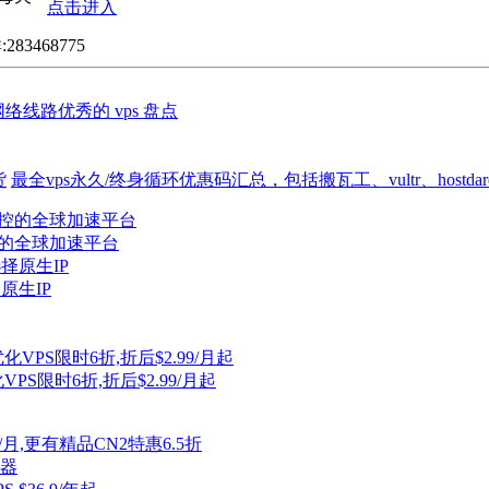
点击进入
3468775
络线路优秀的 vps 盘点
货
最全vps永久/终身循环优惠码汇总，包括搬瓦工、vultr、hostdare、rac
控的全球加速平台
择原生IP
VPS限时6折,折后$2.99/月起
.9/月,更有精品CN2特惠6.5折
理器