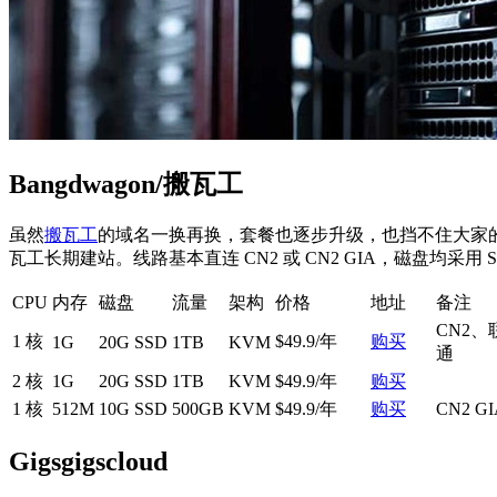
Bangdwagon/搬瓦工
虽然
搬瓦工
的域名一换再换，套餐也逐步升级，也挡不住大家的
瓦工长期建站。线路基本直连 CN2 或 CN2 GIA，磁盘均采用
CPU
内存
磁盘
流量
架构
价格
地址
备注
CN2、
1 核
$49.9/年
购买
1G
20G SSD
1TB
KVM
通
2 核
1G
20G SSD
1TB
KVM
$49.9/年
购买
1 核
512M
10G SSD
500GB
KVM
$49.9/年
购买
CN2 GI
Gigsgigscloud