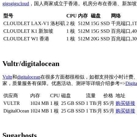
gigsgigscloud
，国人商家成立于香港。机房分布在香港、新加坡、
型号
CPU
内存
磁盘
网络
CLOUDLET LAX-V1 洛杉矶
2 核
512M
15G SSD
千兆端口,1
CLOUDLET K1 新加坡
1 核
512M
15G SSD
百兆端口,40
CLOUDLET W1 香港
1 核
512M
20G SSD
百兆端口,30
Vultr/digitalocean
Vultr
和
digitalocean
在很多方面都很相似，如都支持按小时计费、随
家，质量服务有保障。优惠活动、测评等详细介绍参考=>
Dig
供应商
内存
CPU
磁盘
流量
价格
地址
VULTR
1024 MB
1 核
25 GB SSD
1 TB/月
$5/月
购买链接
DigitalOcean
1024 MB
1 核
25 GB SSD
1 TB/月
$5/月
购买链接
Sugarhosts