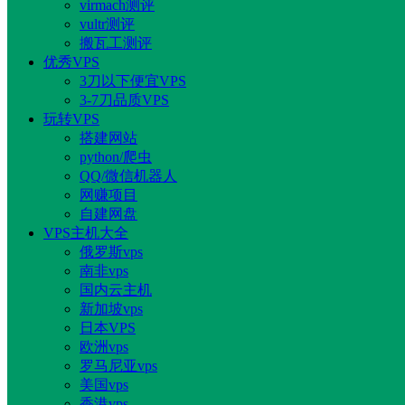
virmach测评
vultr测评
搬瓦工测评
优秀VPS
3刀以下便宜VPS
3-7刀品质VPS
玩转VPS
搭建网站
python/爬虫
QQ/微信机器人
网赚项目
自建网盘
VPS主机大全
俄罗斯vps
南非vps
国内云主机
新加坡vps
日本VPS
欧洲vps
罗马尼亚vps
美国vps
香港vps