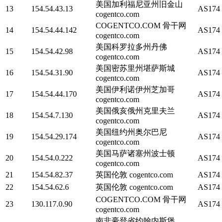
美国加利福尼亚州旧金山
13
154.54.43.13
AS174
cogentco.com
COGENTCO.COM 骨干网
14
154.54.44.142
AS174
cogentco.com
美国科罗拉多州丹佛
15
154.54.42.98
AS174
cogentco.com
美国密苏里州堪萨斯城
16
154.54.31.90
AS174
cogentco.com
美国伊利诺伊州芝加哥
17
154.54.44.170
AS174
cogentco.com
美国俄亥俄州克里夫兰
18
154.54.7.130
AS174
cogentco.com
美国纽约州奥尔巴尼
19
154.54.29.174
AS174
cogentco.com
美国马萨诸塞州波士顿
20
154.54.0.222
AS174
cogentco.com
21
154.54.82.37
英国伦敦 cogentco.com
AS174
22
154.54.62.6
英国伦敦 cogentco.com
AS174
COGENTCO.COM 骨干网
23
130.117.0.90
AS174
cogentco.com
南非豪登省约翰内斯堡