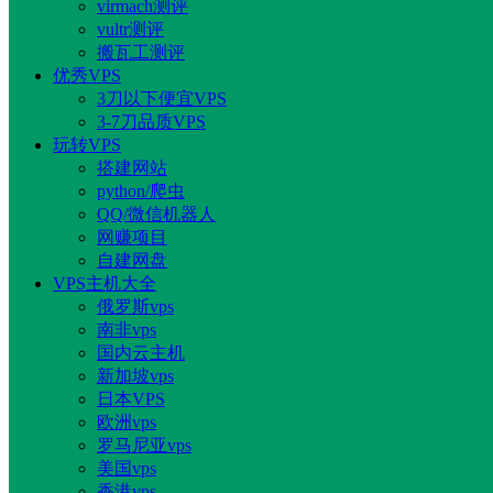
virmach测评
vultr测评
搬瓦工测评
优秀VPS
3刀以下便宜VPS
3-7刀品质VPS
玩转VPS
搭建网站
python/爬虫
QQ/微信机器人
网赚项目
自建网盘
VPS主机大全
俄罗斯vps
南非vps
国内云主机
新加坡vps
日本VPS
欧洲vps
罗马尼亚vps
美国vps
香港vps