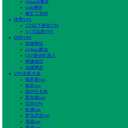
virmach测评
vultr测评
搬瓦工测评
优秀VPS
3刀以下便宜VPS
3-7刀品质VPS
玩转VPS
搭建网站
python/爬虫
QQ/微信机器人
网赚项目
自建网盘
VPS主机大全
俄罗斯vps
南非vps
国内云主机
新加坡vps
日本VPS
欧洲vps
罗马尼亚vps
美国vps
香港vps