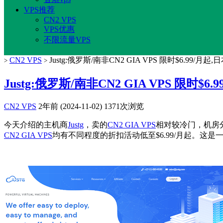
VPS推荐
CN2 VPS
VPS优惠
不限流量VPS
CN2 VPS
Justg:俄罗斯/南非CN2 GIA VPS 限时$6.99/月起,日
>
>
Justg:俄罗斯/南非CN2 GIA VPS 限时$6.
CN2 VPS
2年前 (2024-11-02)
1371次浏览
今天介绍的主机商
Justg
，卖的
CN2 GIA VPS
相对较冷门，机房分
CN2 GIA VPS
均有不同程度的折扣活动低至$6.99/月起。这是一家 