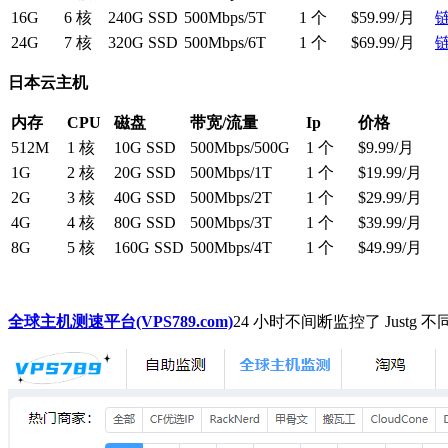
16G
6 核
240G SSD
500Mbps/5T
1 个
$59.99/月
24G
7 核
320G SSD
500Mbps/6T
1 个
$69.99/月
日本云主机
内存
CPU
磁盘
带宽/流量
Ip
价格
512M
1 核
10G SSD
500Mbps/500G
1 个
$9.99/月
1G
2 核
20G SSD
500Mbps/1T
1 个
$19.99/月
2G
3 核
40G SSD
500Mbps/2T
1 个
$29.99/月
4G
4 核
80G SSD
500Mbps/3T
1 个
$39.99/月
8G
5 核
160G SSD
500Mbps/4T
1 个
$49.99/月
全球主机测速平台(VPS789.com)
24 小时不间断监控了 Jus