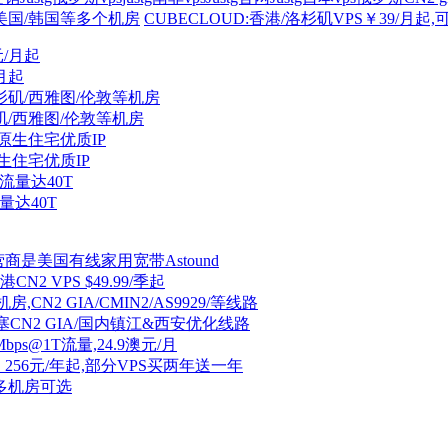
/美国/韩国等多个机房
CUBECLOUD:香港/洛杉矶VPS￥39/月起,可选
/月起
杉矶/西雅图/伦敦等机房
原生住宅优质IP
流量达40T
运营商是美国有线家用宽带Astound
2 VPS $49.99/季起
CN2 GIA/CMIN2/AS9929/等线路
塞CN2 GIA/国内镇江&西安优化线路
Mbps@1T流量,24.9澳元/月
PS 256元/年起,部分VPS买两年送一年
量/多机房可选