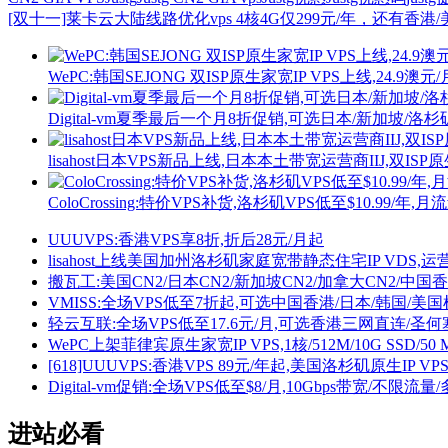
[双十一]莱卡云大陆线路优化vps 4核4G仅299元/年，还有香港
WePC:韩国SEJONG 双ISP原生家宽IP VPS上线,24.9澳元
Digital-vm夏季最后一个月8折促销,可选日本/新加坡/洛
lisahost日本VPS新品上线,日本本土带宽运营商IIJ,双ISP
ColoCrossing:特价VPS补货,洛杉矶VPS低至$10.99/年,月
UUUVPS:香港VPS享8折,折后28元/月起
lisahost上线美国加州洛杉矶家庭宽带静态住宅IP VDS,
搬瓦工:美国CN2/日本CN2/新加坡CN2/加拿大CN2/中国香港CN
VMISS:全场VPS低至7折起,可选中国香港/日本/韩国/美国机房,
轻云互联:全场VPS低至17.6元/月,可选香港三网直连/圣何
WePC上架菲律宾原生家宽IP VPS,1核/512M/10G SSD/50 
[618]UUUVPS:香港VPS 89元/年起,美国洛杉矶原生IP V
Digital-vm促销:全场VPS低至$8/月,10Gbps带宽/不限流
进站必看