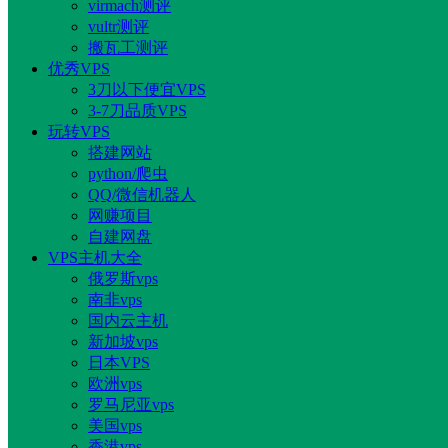
virmach测评
vultr测评
搬瓦工测评
优秀VPS
3刀以下便宜VPS
3-7刀品质VPS
玩转VPS
搭建网站
python/爬虫
QQ/微信机器人
网赚项目
自建网盘
VPS主机大全
俄罗斯vps
南非vps
国内云主机
新加坡vps
日本VPS
欧洲vps
罗马尼亚vps
美国vps
香港vps