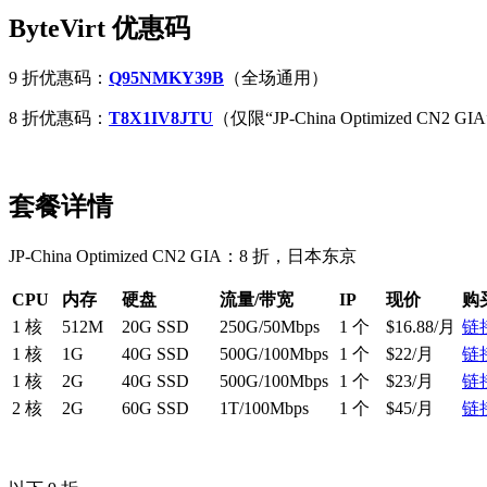
ByteVirt 优惠码
9 折优惠码：
Q95NMKY39B
（全场通用）
8 折优惠码：
T8X1IV8JTU
（仅限“JP-China Optimized CN2 G
套餐详情
JP-China Optimized CN2 GIA：8 折，日本东京
CPU
内存
硬盘
流量/带宽
IP
现价
购
1 核
512M
20G SSD
250G/50Mbps
1 个
$16.88/月
链
1 核
1G
40G SSD
500G/100Mbps
1 个
$22/月
链
1 核
2G
40G SSD
500G/100Mbps
1 个
$23/月
链
2 核
2G
60G SSD
1T/100Mbps
1 个
$45/月
链