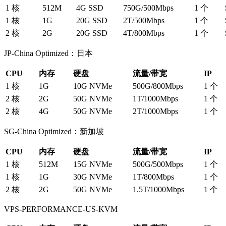
1 核
512M
4G SSD
750G/500Mbps
1 个
1 核
1G
20G SSD
2T/500Mbps
1 个
2 核
2G
20G SSD
4T/800Mbps
1 个
JP-China Optimized：日本
CPU
内存
硬盘
流量/带宽
IP
1 核
1G
10G NVMe
500G/800Mbps
1 个
2 核
2G
50G NVMe
1T/1000Mbps
1 个
2 核
4G
50G NVMe
2T/1000Mbps
1 个
SG-China Optimized：新加坡
CPU
内存
硬盘
流量/带宽
IP
1 核
512M
15G NVMe
500G/500Mbps
1 个
1 核
1G
30G NVMe
1T/800Mbps
1 个
2 核
2G
50G NVMe
1.5T/1000Mbps
1 个
VPS-PERFORMANCE-US-KVM