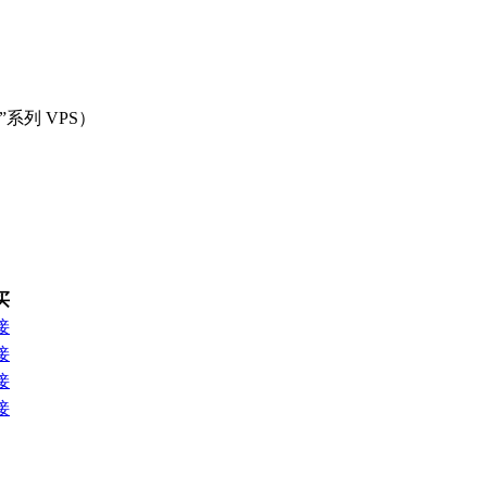
IA”系列 VPS）
买
接
接
接
接