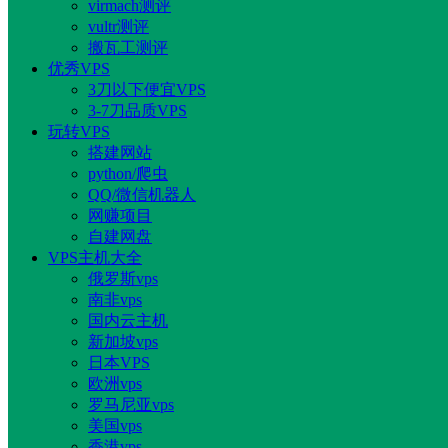
virmach测评
vultr测评
搬瓦工测评
优秀VPS
3刀以下便宜VPS
3-7刀品质VPS
玩转VPS
搭建网站
python/爬虫
QQ/微信机器人
网赚项目
自建网盘
VPS主机大全
俄罗斯vps
南非vps
国内云主机
新加坡vps
日本VPS
欧洲vps
罗马尼亚vps
美国vps
香港vps