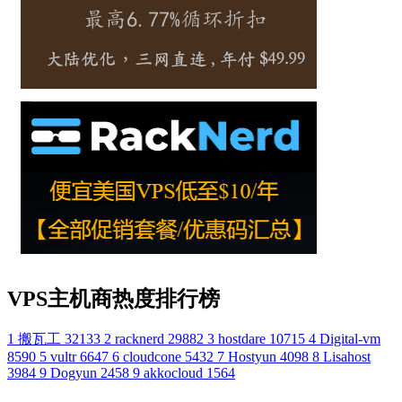
VPS主机商热度排行榜
1
搬瓦工
32133
2
racknerd
29882
3
hostdare
10715
4
Digital-vm
8590
5
vultr
6647
6
cloudcone
5432
7
Hostyun
4098
8
Lisahost
3984
9
Dogyun
2458
9
akkocloud
1564