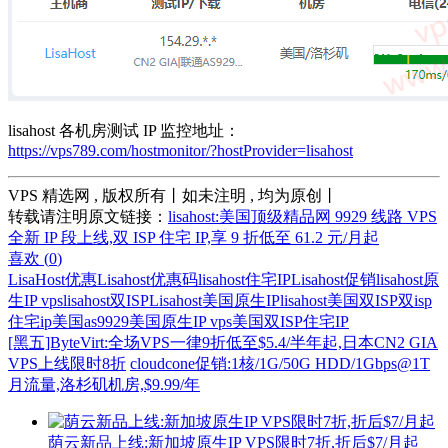
lisahost 各机房测试 IP 监控地址：
https://vps789.com/hostmonitor/?hostProvider=lisahost
VPS 精选网 , 版权所有丨如未注明 , 均为原创丨
转载请注明原文链接：
lisahost:美国顶级精品网 9929 线路 VPS
全新 IP 段上线,双 ISP 住宅 IP,享 9 折低至 61.2 元/月起
喜欢 (
0
)
LisaHost优惠
Lisahost优惠码
lisahost住宅IP
Lisahost促销
lisahost原
生IP vps
lisahost双ISP
Lisahost美国原生IP
lisahost美国双ISP
双isp
住宅ip
美国as9929
美国原生IP vps
美国双ISP住宅IP
[黑五]ByteVirt:全场VPS一律9折低至$5.4/半年起,日本CN2 GIA
VPS上线限时8折
cloudcone促销:1核/1G/50G HDD/1Gbps@1T
月流量,洛杉矶机房,$9.99/年
荫云新品上线:新加坡原生IP VPS限时7折,折后$7/月起