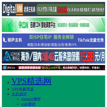
VPS精选网
VPS有趣用途
主机测评
virmach测评
vultr测评