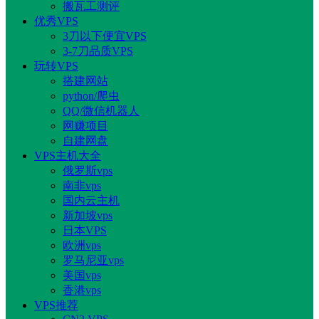
搬瓦工测评
优秀VPS
3刀以下便宜VPS
3-7刀品质VPS
玩转VPS
搭建网站
python/爬虫
QQ/微信机器人
网赚项目
自建网盘
VPS主机大全
俄罗斯vps
南非vps
国内云主机
新加坡vps
日本VPS
欧洲vps
罗马尼亚vps
美国vps
香港vps
VPS推荐