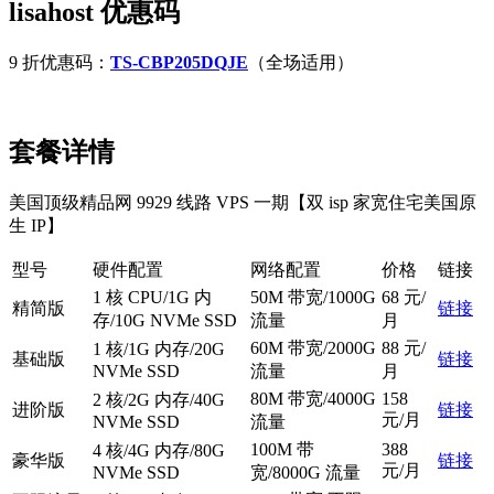
lisahost 优惠码
9 折优惠码：
TS-CBP205DQJE
（全场适用）
套餐详情
美国顶级精品网 9929 线路 VPS 一期【双 isp 家宽住宅美国原
生 IP】
型号
硬件配置
网络配置
价格
链接
1 核 CPU/1G 内
50M 带宽/1000G
68 元/
精简版
链接
存/10G NVMe SSD
流量
月
60M 带宽/2000G
88 元/
1 核/1G 内存/20G
基础版
链接
NVMe SSD
流量
月
80M 带宽/4000G
158
2 核/2G 内存/40G
进阶版
链接
元/月
NVMe SSD
流量
100M 带
388
4 核/4G 内存/80G
豪华版
链接
元/月
NVMe SSD
宽/8000G 流量