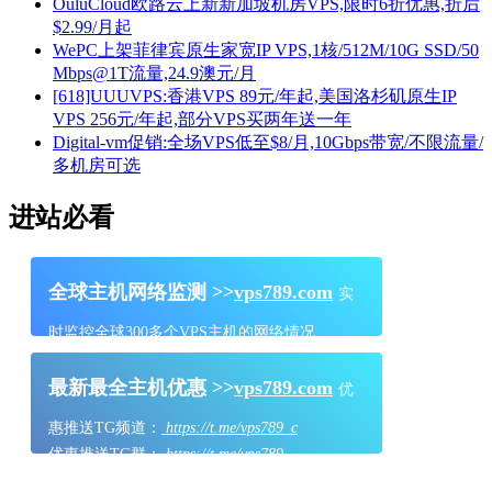
OuluCloud欧路云上新新加坡机房VPS,限时6折优惠,折后
$2.99/月起
WePC上架菲律宾原生家宽IP VPS,1核/512M/10G SSD/50
Mbps@1T流量,24.9澳元/月
[618]UUUVPS:香港VPS 89元/年起,美国洛杉矶原生IP
VPS 256元/年起,部分VPS买两年送一年
Digital-vm促销:全场VPS低至$8/月,10Gbps带宽/不限流量/
多机房可选
进站必看
全球主机网络监测 >>
vps789.com
实
时监控全球300多个VPS主机的网络情况
最新最全主机优惠 >>
vps789.com
优
惠推送TG频道：
https://t.me/vps789_c
优惠推送TG群：
https://t.me/vps789