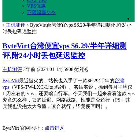
CN2 VPS
VPS优惠
不限流量VPS
主机测评
ByteVirt台湾便宜vps $6.29/半年详细测评,附24小
>
>
时丢包延迟监控
ByteVirt台湾便宜vps $6.29/半年详细测
评,附24小时丢包延迟监控
主机测评
3年前 (2024-01-14)
5908次浏览
ByteVirt
最近挺火的，站长也入手了一款$6.29/半年的
台湾
vps
（VPS-TW-LXC-Lite 系列）。实话实说，摊到每月平均仅
1 刀左右的 vps，还要啥自行车。今天我们一起来看看这款 vps
究竟怎么样，它的延迟、网络线路、性能是否还行（PS：其
实我也没抱太大希望，凑合就行，毕竟便宜啊）。
ByteVirt 官网地址：
点击进入