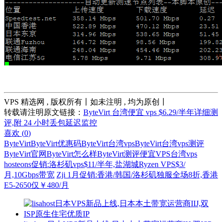
VPS 精选网 , 版权所有丨如未注明 , 均为原创丨
转载请注明原文链接：
ByteVirt 台湾便宜 vps $6.29/半年详细测
评,附 24 小时丢包延迟监控
喜欢 (
0
)
ByteVirt
ByteVirt优惠码
ByteVirt台湾vps
ByteVirt台湾vps测评
ByteVirt官网
ByteVirt怎么样
ByteVirt测评
便宜VPS
台湾vps
hosteons促销:洛杉矶vps$11/半年,盐湖城Ryzen VPS$3/
月,10Gbps带宽
Zji 1月促销:香港/韩国/洛杉矶独服全场8折,香港
E5-2650仅￥480/月