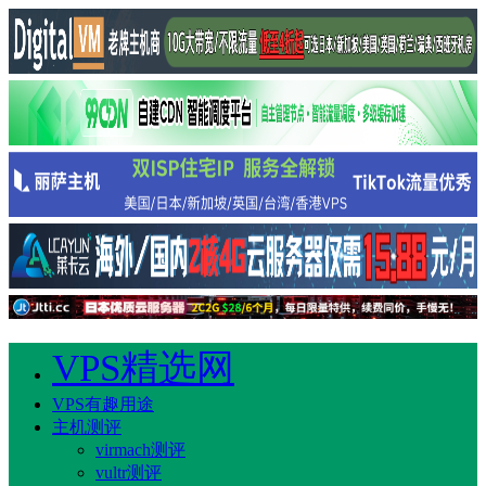
VPS精选网
VPS有趣用途
主机测评
virmach测评
vultr测评