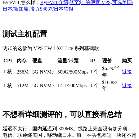
ByteVirt 怎么样：
ByteVirt 介绍|低至$1 的便宜 VPS,可选美国/
日本/新加坡,接 AS4837/日本软银
测试主机配置
测试的这款为 VPS-TW-LXC-Lite 系列基础款
CPU
内存
硬盘
流量/带宽
IP
现价
购买
$6.29/半
1 核
1 个
链接
256M
3G NVMe
500G/500Mbps
年
$16.88/
1 核
512M
5G NVMe
1.5T/500Mbps
1 个
链接
年
不想看详细测评的，可以直接看总结
延迟不太行，国内延迟到 300MS。线路上完全没有加分项，
电信、联通绕美国，移动绕日本。唯一在丢包率这一块还不是