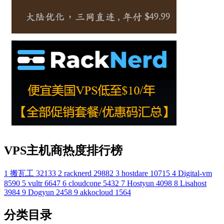
VPS主机商热度排行榜
1
搬瓦工
32133
2
racknerd
29882
3
hostdare
10715
4
Digital-vm
8590
5
vultr
6647
6
cloudcone
5432
7
Hostyun
4098
8
Lisahost
3984
9
Dogyun
2458
9
akkocloud
1564
分类目录