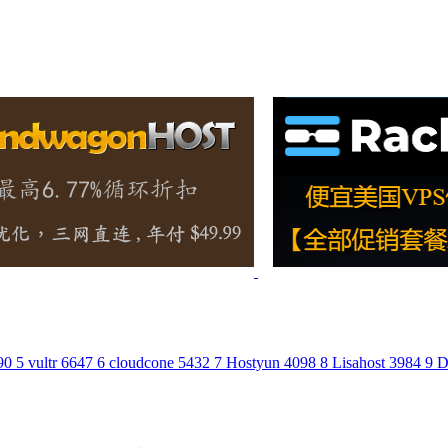
90
5
vultr
6647
6
cloudcone
5432
7
Hostyun
4098
8
Lisahost
3984
9
D