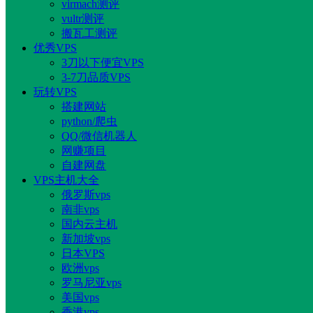
virmach测评
vultr测评
搬瓦工测评
优秀VPS
3刀以下便宜VPS
3-7刀品质VPS
玩转VPS
搭建网站
python/爬虫
QQ/微信机器人
网赚项目
自建网盘
VPS主机大全
俄罗斯vps
南非vps
国内云主机
新加坡vps
日本VPS
欧洲vps
罗马尼亚vps
美国vps
香港vps