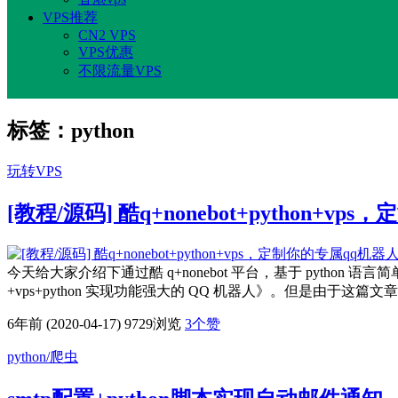
VPS推荐
CN2 VPS
VPS优惠
不限流量VPS
标签：python
玩转VPS
[教程/源码] 酷q+nonebot+python+v
今天给大家介绍下通过酷 q+nonebot 平台，基于 python 语
+vps+python 实现功能强大的 QQ 机器人》。但是由于这篇文
6年前 (2020-04-17)
9729浏览
3
个赞
python/爬虫