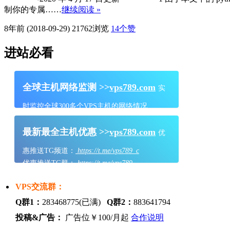
制你的专属……
继续阅读 »
8年前 (2018-09-29)
21762浏览
14
个赞
进站必看
全球主机网络监测 >>
vps789.com
实
时监控全球300多个VPS主机的网络情况
最新最全主机优惠 >>
vps789.com
优
惠推送TG频道：
https://t.me/vps789_c
优惠推送TG群：
https://t.me/vps789
VPS交流群：
Q群1：
283468775(已满)
Q群2：
883641794
投稿&广告：
广告位￥100/月起
合作说明