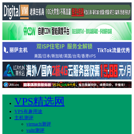
VPS精选网
VPS有趣用途
主机测评
virmach测评
vultr测评