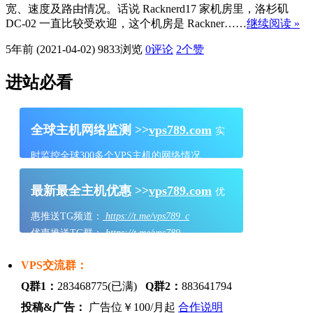
宽、速度及路由情况。话说 Racknerd17 家机房里，洛杉矶
DC-02 一直比较受欢迎，这个机房是 Rackner……
继续阅读 »
5年前 (2021-04-02)
9833浏览
0评论
2
个赞
进站必看
全球主机网络监测 >>
vps789.com
实
时监控全球300多个VPS主机的网络情况
最新最全主机优惠 >>
vps789.com
优
惠推送TG频道：
https://t.me/vps789_c
优惠推送TG群：
https://t.me/vps789
VPS交流群：
Q群1：
283468775(已满)
Q群2：
883641794
投稿&广告：
广告位￥100/月起
合作说明