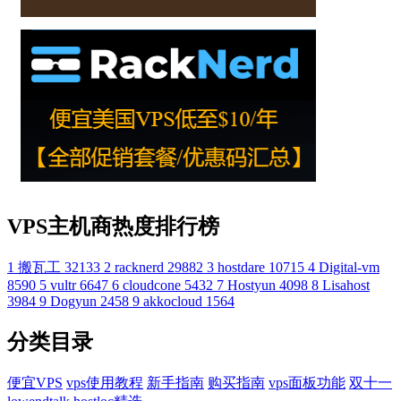
VPS主机商热度排行榜
1
搬瓦工
32133
2
racknerd
29882
3
hostdare
10715
4
Digital-vm
8590
5
vultr
6647
6
cloudcone
5432
7
Hostyun
4098
8
Lisahost
3984
9
Dogyun
2458
9
akkocloud
1564
分类目录
便宜VPS
vps使用教程
新手指南
购买指南
vps面板功能
双十一