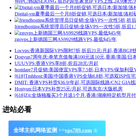
WePC:韩国SEJONG 双ISP原生家宽IP VPS上线,24.9澳元
Digital-vm夏季最后一个月8折促销,可选日本/新加坡/洛
friendhosting系统管理员日促销:全场VPS一次性5折,折
zgovps上新德国三网AS9929线路VPS,最低$45/年
Locvps:香港新国际VPS限时7折,折后21元/月起,香港BGP
Dogyun7周年庆:单笔充值每满100元送10元,香港/美国/日本
UUUVPS:香港VPS享8折,折后28元/月起
hostdare7月促销:美国便宜VPS享7.5折,日本VPS/保加利亚
[618]Tmhhost:美国/中国香港VPS全场8.8折,可选双ISP住
DMIT: 香港VPS补货$36.9/年起,可选国际线路/CN2 GIA
Hostyun:日本VPS补货25元/月起,可选东京/大阪机房
[618]Zji:全场独服买3个月送1个月,香港/湖南特定机型月
进站必看
全球主机网络监测 >>
vps789.com
实