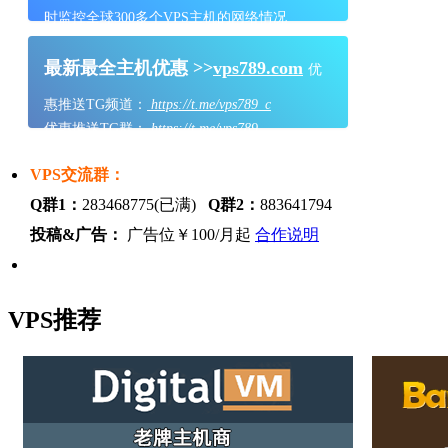
时监控全球300多个VPS主机的网络情况
最新最全主机优惠 >>
vps789.com
优
惠推送TG频道：
https://t.me/vps789_c
优惠推送TG群：
https://t.me/vps789
VPS交流群：
Q群1：
283468775(已满)
Q群2：
883641794
投稿&广告：
广告位￥100/月起
合作说明
VPS推荐