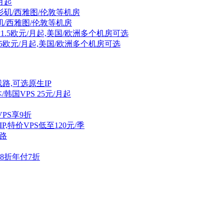
/月起
杉矶/西雅图/伦敦等机房
后1.5欧元/月起,美国/欧洲多个机房可选
线路,可选原生IP
/韩国VPS 25元/月起
VPS享9折
宅IP,特价VPS低至120元/季
线路
付8折年付7折