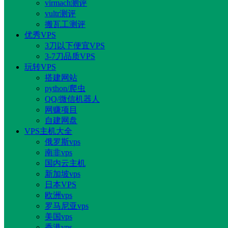
virmach测评
vultr测评
搬瓦工测评
优秀VPS
3刀以下便宜VPS
3-7刀品质VPS
玩转VPS
搭建网站
python/爬虫
QQ/微信机器人
网赚项目
自建网盘
VPS主机大全
俄罗斯vps
南非vps
国内云主机
新加坡vps
日本VPS
欧洲vps
罗马尼亚vps
美国vps
香港vps