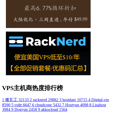
VPS主机商热度排行榜
1
搬瓦工
32133
2
racknerd
29882
3
hostdare
10715
4
Digital-vm
8590
5
vultr
6647
6
cloudcone
5432
7
Hostyun
4098
8
Lisahost
3984
9
Dogyun
2458
9
akkocloud
1564