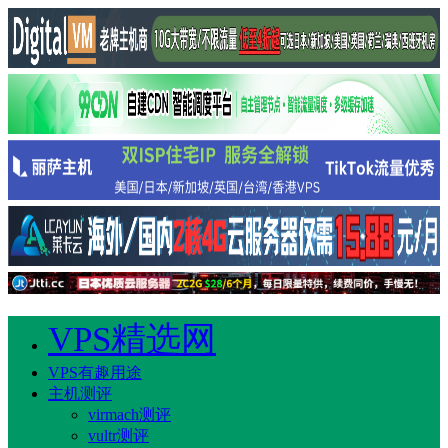
VPS精选网
VPS有趣用途
主机测评
virmach测评
vultr测评