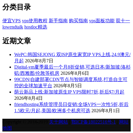
分类目录
便宜VPS
vps使用教程
新手指南
购买指南
vps面板功能
双十一
lowendtalk
hostloc精选
近期文章
WePC:韩国SEJONG 双ISP原生家宽IP VPS上线,24.9澳元/
月起
2026年8月7日
Digital-vm夏季最后一个月8折促销,可选日本/新加坡/洛杉
矶/西雅图/伦敦等机房
2026年8月6日
99CDN|自建部署CDN节点与智能调度系统,打造自主可
控的全球加速平台
2026年8月5日
荫云新品上线:新加坡原生IP VPS限时7折,折后$7/月起
2026年8月4日
friendhosting系统管理员日促销:全场VPS一次性5折,折后
1.5欧元/月起,美国/欧洲多个机房可选
2026年8月1日
Copyright © 2018-2019
关于网站
|
鄂ICP备18022516号-1
|
网站
地图