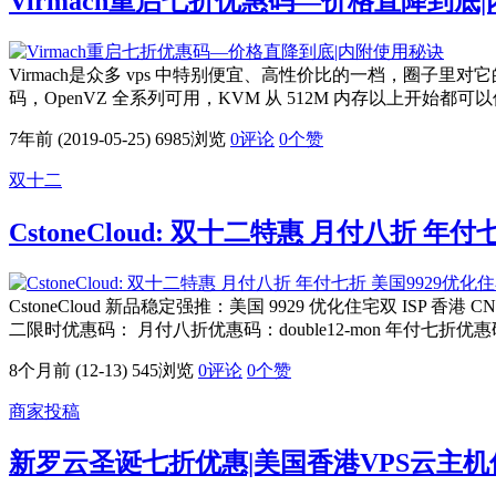
Virmach重启七折优惠码—价格直降到底
Virmach是众多 vps 中特别便宜、高性价比的一档，圈子里
码，OpenVZ 全系列可用，KVM 从 512M 内存以上开始都可以
7年前 (2019-05-25)
6985浏览
0评论
0
个赞
双十二
CstoneCloud: 双十二特惠 月付八折 年付七
CstoneCloud 新品稳定强推：美国 9929 优化住宅双 ISP
二限时优惠码： 月付八折优惠码：double12-mon 年付七折优惠码：do
8个月前 (12-13)
545浏览
0评论
0
个赞
商家投稿
新罗云圣诞七折优惠|美国香港VPS云主机低