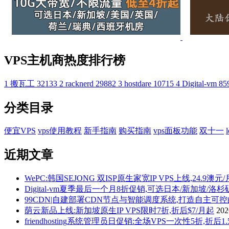
VPS主机商热度排行榜
1
搬瓦工
32133
2
racknerd
29882
3
hostdare
10715
4
Digital-vm
85
分类目录
便宜VPS
vps使用教程
新手指南
购买指南
vps面板功能
双十一
近期文章
WePC:韩国SEJONG 双ISP原生家宽IP VPS上线,24.9澳元
Digital-vm夏季最后一个月8折促销,可选日本/新加坡/洛
99CDN|自建部署CDN节点与智能调度系统,打造自主可
荫云新品上线:新加坡原生IP VPS限时7折,折后$7/月起
20
friendhosting系统管理员日促销:全场VPS一次性5折,折