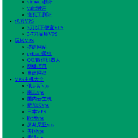
virmach测评
vultr测评
搬瓦工测评
优秀VPS
3刀以下便宜VPS
3-7刀品质VPS
玩转VPS
搭建网站
python/爬虫
QQ/微信机器人
网赚项目
自建网盘
VPS主机大全
俄罗斯vps
南非vps
国内云主机
新加坡vps
日本VPS
欧洲vps
罗马尼亚vps
美国vps
香港vps