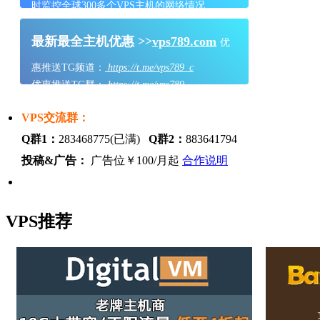
时监控全球300多个VPS主机的网络情况
最新最全主机优惠 >>
vps789.com
优
惠推送TG频道：
https://t.me/vps789_c
优惠推送TG群：
https://t.me/vps789
VPS交流群：
Q群1：
283468775(已满)
Q群2：
883641794
投稿&广告：
广告位￥100/月起
合作说明
VPS推荐