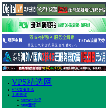
VPS精选网
VPS有趣用途
主机测评
virmach测评
vultr测评