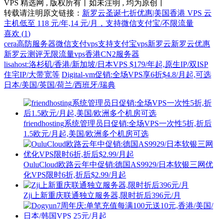
VPS 精选网 , 版权所有丨如未注明 , 均为原创丨
转载请注明原文链接：
新罗云圣诞七折优惠|美国香港 VPS 云
主机低至 118 元/年,14 元/月，支持微信支付宝/不限流量
喜欢 (
1
)
cera高防服务器
微信支付vps
支持支付宝vps
新罗云
新罗云优惠
新罗云测评
无限流量vps
香港CN2服务器
lisahost:洛杉矶/香港/新加坡/日本VPS $179/年起,原生IP/双ISP
住宅IP/大带宽等
Digital-vm促销:全场VPS享6折$4.8/月起,可选
日本/美国/英国/荷兰/西班牙/瑞典
friendhosting系统管理员日促销:全场VPS一次性5折,折后
1.5欧元/月起,美国/欧洲多个机房可选
OuluCloud欧路云年中促销:德国AS9929/日本软银三网优
化VPS限时6折,折后$2.99/月起
Zji上新重庆联通独立服务器,限时折后396元/月