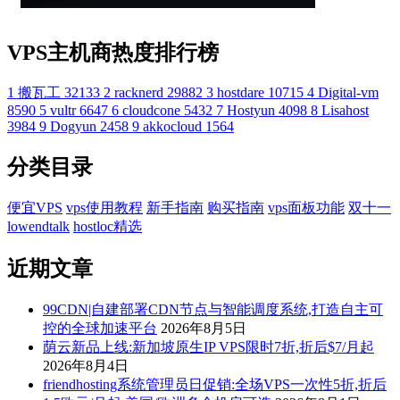
VPS主机商热度排行榜
1
搬瓦工
32133
2
racknerd
29882
3
hostdare
10715
4
Digital-vm
8590
5
vultr
6647
6
cloudcone
5432
7
Hostyun
4098
8
Lisahost
3984
9
Dogyun
2458
9
akkocloud
1564
分类目录
便宜VPS
vps使用教程
新手指南
购买指南
vps面板功能
双十一
lowendtalk
hostloc精选
近期文章
99CDN|自建部署CDN节点与智能调度系统,打造自主可
控的全球加速平台
2026年8月5日
荫云新品上线:新加坡原生IP VPS限时7折,折后$7/月起
2026年8月4日
friendhosting系统管理员日促销:全场VPS一次性5折,折后