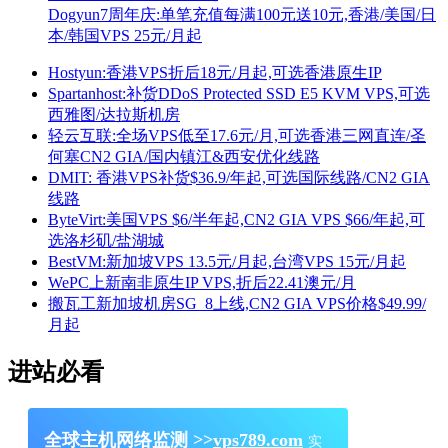
Dogyun7周年庆:单笔充值每满100元送10元,香港/美国/日
本/韩国VPS 25元/月起
Hostyun:香港VPS折后18元/月起,可选香港原生IP
Spartanhost:补货DDoS Protected SSD E5 KVM VPS,可选
西雅图/达拉斯机房
轻云互联:全场VPS低至17.6元/月,可选香港三网直连/圣
何塞CN2 GIA/国内镇江&西安优化线路
DMIT: 香港VPS补货$36.9/年起,可选国际线路/CN2 GIA
线路
ByteVirt:美国VPS $6/半年起,CN2 GIA VPS $66/年起,可
选洛杉矶/盐湖城
BestVM:新加坡VPS 13.5元/月起,台湾VPS 15元/月起
WePC上新南非原生IP VPS,折后22.41澳元/月
搬瓦工新加坡机房SG_8上线,CN2 GIA VPS价格$49.99/
月起
进站必看
全球主机网络监测 >>
vps789.com
实