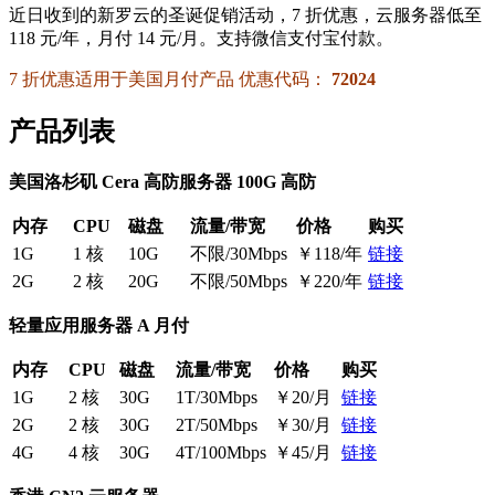
近日收到的新罗云的圣诞促销活动，7 折优惠，云服务器低至
118 元/年，月付 14 元/月。支持微信支付宝付款。
7 折优惠适用于美国月付产品 优惠代码：
72024
产品列表
美国洛杉矶 Cera 高防服务器 100G 高防
内存
CPU
磁盘
流量/带宽
价格
购买
1G
1 核
10G
不限/30Mbps
￥118/年
链接
2G
2 核
20G
不限/50Mbps
￥220/年
链接
轻量应用服务器 A 月付
内存
CPU
磁盘
流量/带宽
价格
购买
1G
2 核
30G
1T/30Mbps
￥20/月
链接
2G
2 核
30G
2T/50Mbps
￥30/月
链接
4G
4 核
30G
4T/100Mbps
￥45/月
链接