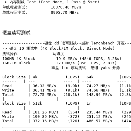
-> 内存测试 Test (Fast Mode, 1-Pass @ 5sec)

单线程读测试:          10370.40 MB/s

硬盘读写测试
------------------磁盘 dd 读写测试--感谢 lemonbench 开源-----
-> 磁盘 IO 测试中 (4K Block/1M Block, Direct Mode)

测试操作               写速度                            
100MB-4K Block         19.9 MB/s (4846 IOPS, 5.28s)    
1GB-1M Block           373 MB/s (356 IOPS, 2.81s)      
---------------------磁盘 fio 读写测试--感谢 yabs 开源-------
Block Size | 4k            (IOPS) | 64k           (IOPS
------   | ---            ----  | ----           ----

Read       | 36.33 MB/s    (9.0k) | 74.27 MB/s    (1.1k
Write      | 36.41 MB/s    (9.1k) | 74.66 MB/s    (1.1k
Total      | 72.75 MB/s   (18.1k) | 148.94 MB/s   (2.3k
|                      |

Block Size | 512k          (IOPS) | 1m            (IOPS
------   | ---            ----  | ----           ----

Read       | 181.26 MB/s    (354) | 235.44 MB/s    (229
Write      | 190.89 MB/s    (372) | 251.12 MB/s    (245