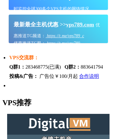
时监控全球300多个VPS主机的网络情况
最新最全主机优惠 >>
vps789.com
优
惠推送TG频道：
https://t.me/vps789_c
优惠推送TG群：
https://t.me/vps789
VPS交流群：
Q群1：
283468775(已满)
Q群2：
883641794
投稿&广告：
广告位￥100/月起
合作说明
VPS推荐