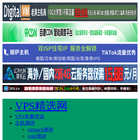
VPS精选网
VPS有趣用途
主机测评
virmach测评
vultr测评