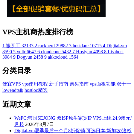
VPS主机商热度排行榜
1
搬瓦工
32133
2
racknerd
29882
3
hostdare
10715
4
Digital-vm
8590
5
vultr
6647
6
cloudcone
5432
7
Hostyun
4098
8
Lisahost
3984
9
Dogyun
2458
9
akkocloud
1564
分类目录
便宜VPS
vps使用教程
新手指南
购买指南
vps面板功能
双十一
lowendtalk
hostloc精选
近期文章
WePC:韩国SEJONG 双ISP原生家宽IP VPS上线,24.9澳元/
月起
2026年8月7日
Digital-vm夏季最后一个月8折促销,可选日本/新加坡/洛杉