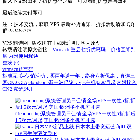
输入下文给出的 7 折优惠码之后，可以看到优惠是有效的。
最后继续支付即可。
注 ：技术交流，获取 VPS 最新补货通知、折扣活动请加 QQ
群:283468775
VPS 精选网 , 版权所有丨如未注明 , 均为原创丨
转载请注明原文链接：
Virmach 重启七折优惠码—价格直降到
底|内附使用秘诀
喜欢 (
0
)
virmach
优惠码
标准互联–促销活动，买两年送一年，终身八折优惠，直连三
网CN2 GIA
cloudcone新一波促销，vps主机$2.8/月起|内附接入
CN2情况说明
friendhosting系统管理员日促销:全场VPS一次性5折,折后
1.5欧元/月起,美国/欧洲多个机房可选
lisahost日本VPS新品上线,日本本土带宽运营商IIJ,双ISP