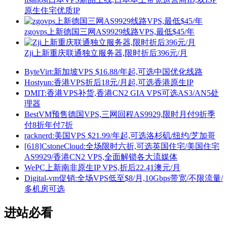
原生住宅优质IP
zgovps上新德国三网AS9929线路VPS,最低$45/年
Zji上新重庆联通独立服务器,限时折后396元/月
ByteVirt:新加坡VPS $16.88/年起,可选中国优化线路
Hostyun:香港VPS折后18元/月起,可选香港原生IP
DMIT:香港VPS补货,香港CN2 GIA VPS可选AS3/AN5处
理器
BestVM预售德国VPS,三网回程AS9929,限时月付9折季
付8折年付7折
racknerd:美国VPS $21.99/年起,可选洛杉矶/纽约/芝加哥
[618]CstoneCloud:全场限时六折,可选英国住宅/美国住宅
AS9929/香港CN2 VPS,全面解锁各大流媒体
WePC上新南非原生IP VPS,折后22.41澳元/月
Digital-vm促销:全场VPS低至$8/月,10Gbps带宽/不限流量/
多机房可选
进站必看