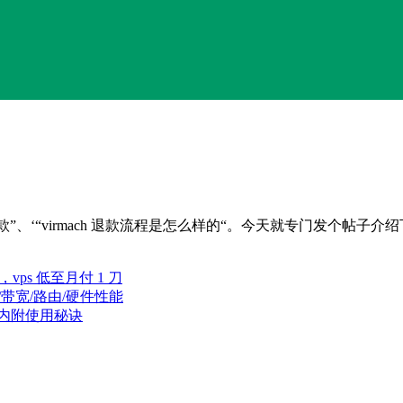
以退款”、‘“virmach 退款流程是怎么样的“。今天就专门发个帖子介绍
vps 低至月付 1 刀
时/带宽/路由/硬件性能
底|内附使用秘诀