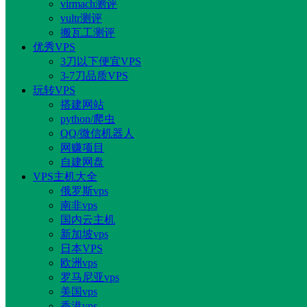
virmach测评
vultr测评
搬瓦工测评
优秀VPS
3刀以下便宜VPS
3-7刀品质VPS
玩转VPS
搭建网站
python/爬虫
QQ/微信机器人
网赚项目
自建网盘
VPS主机大全
俄罗斯vps
南非vps
国内云主机
新加坡vps
日本VPS
欧洲vps
罗马尼亚vps
美国vps
香港vps