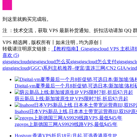
到这里就购买完成啦。
注 ：技术交流，获取 VPS 最新补货通知、折扣活动请加 QQ 群:28
VPS 精选网 , 版权所有丨如未注明 , 均为原创丨
转载请注明原文链接：
【教程指南】Gigsgigscloud VPS 主
喜欢 (
5
)
gigsgigscloud
gigsgigscloud怎么买
gigsgigscloud怎么支付
gigsgig
gigsgigscloud(GGC)系列主机推荐–便宜/直连三网/CN2 GIA/wind
Digital-vm夏季最后一个月8折促销,可选日本/新加坡/洛
荫云新品上线:新加坡原生IP VPS限时7折,折后$7/月起
lisahost日本VPS新品上线,日本本土带宽运营商IIJ,双ISP
zgovps上新德国三网AS9929线路VPS,最低$45/年
Hostyun:香港VPS折后18元/月起,可选香港原生IP