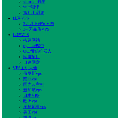
virmach测评
vultr测评
搬瓦工测评
优秀VPS
3刀以下便宜VPS
3-7刀品质VPS
玩转VPS
搭建网站
python/爬虫
QQ/微信机器人
网赚项目
自建网盘
VPS主机大全
俄罗斯vps
南非vps
国内云主机
新加坡vps
日本VPS
欧洲vps
罗马尼亚vps
美国vps
香港vps