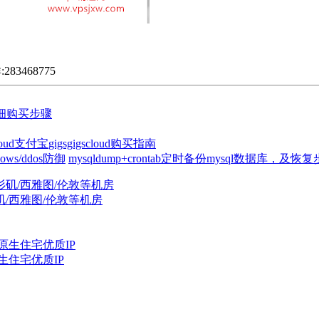
3468775
机详细购买步骤
scloud支付宝
gigsgigscloud购买指南
ows/ddos防御
mysqldump+crontab定时备份mysql数据库，及恢
杉矶/西雅图/伦敦等机房
原生住宅优质IP