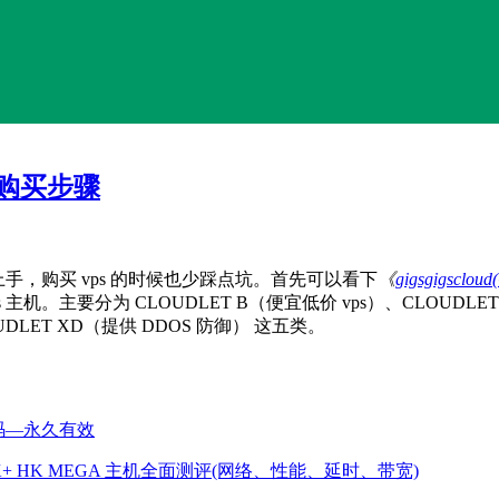
详细购买步骤
家快速上手，购买 vps 的时候也少踩点坑。首先可以看下
《
gigsgigsclou
vps 主机。主要分为 CLOUDLET B（便宜低价 vps）、CLOU
OUDLET XD（提供 DDOS 防御） 这五类。
餐优惠码—永久有效
DLET K+ HK MEGA 主机全面测评(网络、性能、延时、带宽)