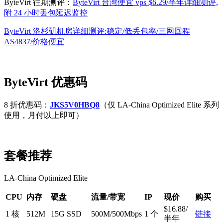
ByteVirt 往期测评：
ByteVirt 台湾便宜 vps $6.29/半年详细测评,
附 24 小时丢包延迟监控
ByteVirt 洛杉矶机房详细测评:稳定/低丢包率/三网回程
AS4837/价格便宜
ByteVirt 优惠码
8 折优惠码：
JKS5V0HBQ8
（仅 LA-China Optimized Elite 系列
使用，月付以上即可）
套餐推荐
LA-China Optimized Elite
CPU
内存
硬盘
流量/带宽
IP
现价
购买
$16.88/
1 核
512M
15G SSD
500M/500Mbps
1 个
链接
半年