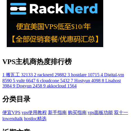
VPS主机商热度排行榜
1
搬瓦工
32133
2
racknerd
29882
3
hostdare
10715
4
Digital-vm
8590
5
vultr
6647
6
cloudcone
5432
7
Hostyun
4098
8
Lisahost
3984
9
Dogyun
2458
9
akkocloud
1564
分类目录
便宜VPS
vps使用教程
新手指南
购买指南
vps面板功能
双十一
lowendtalk
hostloc精选