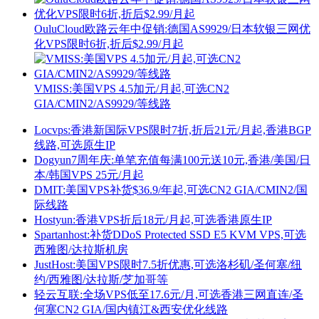
OuluCloud欧路云年中促销:德国AS9929/日本软银三网优
化VPS限时6折,折后$2.99/月起
VMISS:美国VPS 4.5加元/月起,可选CN2
GIA/CMIN2/AS9929/等线路
Locvps:香港新国际VPS限时7折,折后21元/月起,香港BGP
线路,可选原生IP
Dogyun7周年庆:单笔充值每满100元送10元,香港/美国/日
本/韩国VPS 25元/月起
DMIT:美国VPS补货$36.9/年起,可选CN2 GIA/CMIN2/国
际线路
Hostyun:香港VPS折后18元/月起,可选香港原生IP
Spartanhost:补货DDoS Protected SSD E5 KVM VPS,可选
西雅图/达拉斯机房
JustHost:美国VPS限时7.5折优惠,可选洛杉矶/圣何塞/纽
约/西雅图/达拉斯/芝加哥等
轻云互联:全场VPS低至17.6元/月,可选香港三网直连/圣
何塞CN2 GIA/国内镇江&西安优化线路