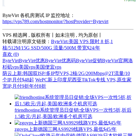
ByteVirt 各机房测试 IP 监控地址：
https://vps789.com/hostmonitor/?hostProvider=Bytevirt
VPS 精选网 , 版权所有丨如未注明 , 均为原创丨
转载请注明原文链接：
ByteVirt:美国 VPS 限时 8 折,1
核/512M/15G SSD/500G 流量/500M 带宽$24/年
喜欢 (
0
)
ByteVirt
ByteVirt优惠
ByteVirt优惠码
ByteVirt促销
ByteVirt官网
洛
杉矶vps
美国vps
美国便宜vps
荫云上新:韩国双ISP/多IP型VPS,2核/2G/200Mbps@2T流量/10
个IP,月付$48起
WePC新上印度尼西亚TikTok专线 VPS,原生家
宽IP,月付9折年付8折
friendhosting系统管理员日促销:全场VPS一次性5折,折后
1.5欧元/月起,美国/欧洲多个机房可选
zgovps上新德国三网AS9929线路VPS,最低$45/年