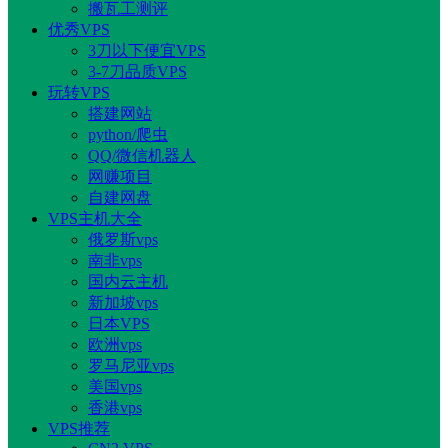
搬瓦工测评
优秀VPS
3刀以下便宜VPS
3-7刀品质VPS
玩转VPS
搭建网站
python/爬虫
QQ/微信机器人
网赚项目
自建网盘
VPS主机大全
俄罗斯vps
南非vps
国内云主机
新加坡vps
日本VPS
欧洲vps
罗马尼亚vps
美国vps
香港vps
VPS推荐