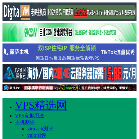
VPS精选网
VPS有趣用途
主机测评
virmach测评
vultr测评