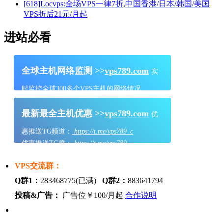
[618]Locvps:全场VPS一律7折,中国香港/日本/韩国/美国
VPS折后21元/月起
进站必看
全球主机网络监测 >>
vps789.com
实
时监控全球300多个VPS主机的网络情况
最新最全主机优惠 >>
vps789.com
优
惠推送TG频道：
https://t.me/vps789_c
优惠推送TG群：
https://t.me/vps789
VPS交流群：
Q群1：
283468775(已满)
Q群2：
883641794
投稿&广告：
广告位￥100/月起
合作说明