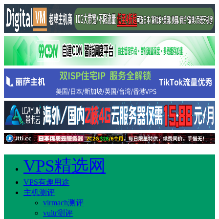
VPS精选网
VPS有趣用途
主机测评
virmach测评
vultr测评