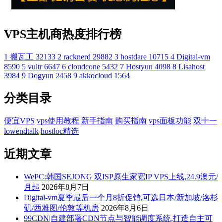
VPS主机商热度排行榜
1
搬瓦工
32133
2
racknerd
29882
3
hostdare
10715
4
Digital-vm
8590
5
vultr
6647
6
cloudcone
5432
7
Hostyun
4098
8
Lisahost
3984
9
Dogyun
2458
9
akkocloud
1564
分类目录
便宜VPS
vps使用教程
新手指南
购买指南
vps面板功能
双十一
lowendtalk
hostloc精选
近期文章
WePC:韩国SEJONG 双ISP原生家宽IP VPS上线,24.9澳元/
月起
2026年8月7日
Digital-vm夏季最后一个月8折促销,可选日本/新加坡/洛杉
矶/西雅图/伦敦等机房
2026年8月6日
99CDN|自建部署CDN节点与智能调度系统,打造自主可