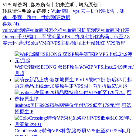
VPS 精选网 , 版权所有丨如未注明 , 均为原创丨
转载请注明原文链接：
Vultr 韩国 vps 云主机测评报告，测
速、带宽、路由、性能测评数据
喜欢 (
4
)
vultr
vultr测评
vultr韩国怎么样
vultr韩国机房测速
vultr韩国测评
Onevps千兆端口、不限流量VPS，终身七折优惠码，低至2.8
美元起
通过SolusVM在VPS主机/独服上开设NAT VPS教程
WePC:韩国SEJONG 双ISP原生家宽IP VPS上线,24.9澳元/
月起
荫云新品上线:新加坡原生IP VPS限时7折,折后$7/月起
lisahost:美国9929精品网特价年付VPS低至179元/年,可选
择原生IP
ColoCrossing:特价VPS补货,洛杉矶VPS低至$10.99/年,月