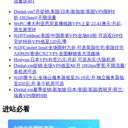
流量达40T
Digital-vm7月促销:美国/日本/新加坡/英国VPS限时8
折,10Gbps@不限流量
WePC:澳大利亚悉尼直播线路VPS上架,22.41澳元/月起,
原生家宽IP
[618]Tmhhost:美国/中国香港VPS全场8.8折,可选双ISP住
宅IP,特价VPS低至120元/季
[618]CstoneCloud:全场限时六折,可选英国住宅/美国住宅
AS9929/香港CN2 VPS,全面解锁各大流媒体
Hostyun:日本VPS补货25元/月起,可选东京/大阪机房
Digital-vm促销:全场VPS低至$8/月,10Gbps带宽/不限流量/
多机房可选
[618]莱卡云:全场云服务器低至26.18元/月,独立服务器低
至450元/月,多个机房可选
Digital-vm夏季促销:新加坡/日本/美国/英国/西班牙/荷兰/
瑞典VPS限时8折
进站必看