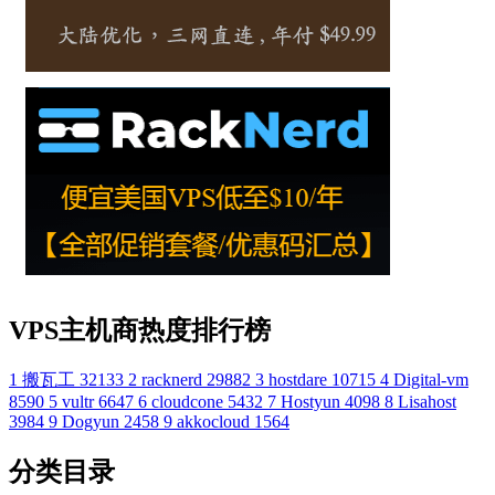
VPS主机商热度排行榜
1
搬瓦工
32133
2
racknerd
29882
3
hostdare
10715
4
Digital-vm
8590
5
vultr
6647
6
cloudcone
5432
7
Hostyun
4098
8
Lisahost
3984
9
Dogyun
2458
9
akkocloud
1564
分类目录