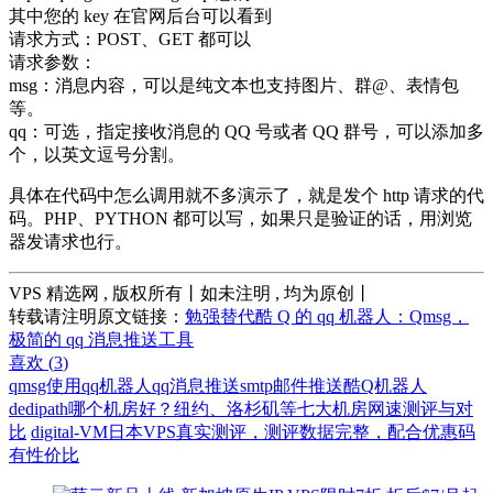
其中您的 key 在官网后台可以看到
请求方式：POST、GET 都可以
请求参数：
msg：消息内容，可以是纯文本也支持图片、群@、表情包
等。
qq：可选，指定接收消息的 QQ 号或者 QQ 群号，可以添加多
个，以英文逗号分割。
具体在代码中怎么调用就不多演示了，就是发个 http 请求的代
码。PHP、PYTHON 都可以写，如果只是验证的话，用浏览
器发请求也行。
VPS 精选网 , 版权所有丨如未注明 , 均为原创丨
转载请注明原文链接：
勉强替代酷 Q 的 qq 机器人：Qmsg，
极简的 qq 消息推送工具
喜欢 (
3
)
qmsg使用
qq机器人
qq消息推送
smtp邮件推送
酷Q机器人
dedipath哪个机房好？纽约、洛杉矶等七大机房网速测评与对
比
digital-VM日本VPS真实测评，测评数据完整，配合优惠码
有性价比