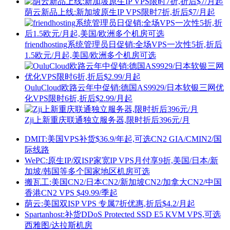
荫云新品上线:新加坡原生IP VPS限时7折,折后$7/月起
friendhosting系统管理员日促销:全场VPS一次性5折,折后
1.5欧元/月起,美国/欧洲多个机房可选
OuluCloud欧路云年中促销:德国AS9929/日本软银三网优
化VPS限时6折,折后$2.99/月起
Zji上新重庆联通独立服务器,限时折后396元/月
DMIT:美国VPS补货$36.9/年起,可选CN2 GIA/CMIN2/国
际线路
WePC:原生IP/双ISP家宽IP VPS月付享9折,美国/日本/新
加坡/韩国等多个国家地区机房可选
搬瓦工:美国CN2/日本CN2/新加坡CN2/加拿大CN2/中国
香港CN2 VPS $49.99/季起
荫云:美国双ISP VPS 专属7折优惠,折后$4.2/月起
Spartanhost:补货DDoS Protected SSD E5 KVM VPS,可选
西雅图/达拉斯机房