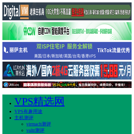
VPS精选网
VPS有趣用途
主机测评
virmach测评
vultr测评