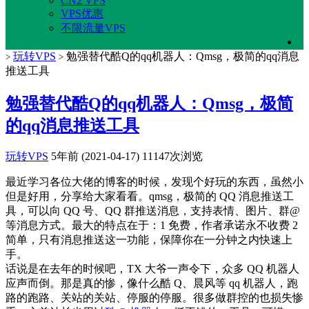
CN2 VPS
VPS优惠
不限流量VPS
玩转VPS
勉强替代酷Q的qq机器人：Qmsg，极简的qq消息
>
>
推送工具
勉强替代酷Q的qq机器人：Qmsg，极简
的qq消息推送工具
玩转VPS
5年前 (2021-04-17)
11147次浏览
最近学习各位大佬的博客的时候，发现个好玩的东西，虽然小
但是好用，分享给大家看看。qmsg，极简的 QQ 消息推送工
具，可以向 QQ 号、QQ 群推送消息，支持表情、图片、群@
等消息方式。最大的特点在于：1 免费，作者承诺永不收费 2
简单，只有消息推送这一功能，保障你在一分钟之内快速上
手。
话说是在去年的时候吧，TX 大爷一声令下，众多 QQ 机器人
应声而倒。那是真的惨，像什么酷 Q、晨风等 qq 机器人，跑
路的跑路、关站的关站、停服的停服。很多做群控的也损失惨