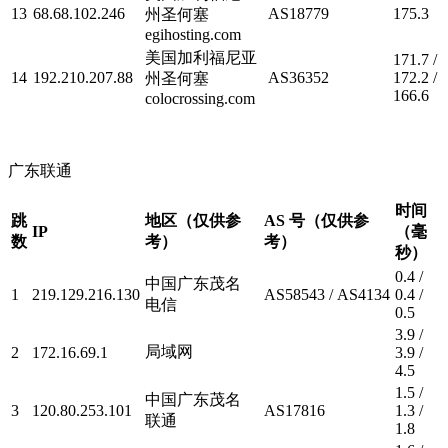
13
68.68.102.246
AS18779
175.3
州圣何塞
egihosting.com
美国加利福尼亚
171.7 /
14
192.210.207.88
AS36352
172.2 /
州圣何塞
166.6
colocrossing.com
广东联通
时间
跳
地区（仅供参
AS 号（仅供参
IP
（毫
数
考）
考）
秒）
0.4 /
中国广东茂名
1
219.129.216.130
AS58543 / AS4134
0.4 /
电信
0.5
3.9 /
局域网
2
172.16.69.1
3.9 /
4.5
1.5 /
中国广东茂名
3
120.80.253.101
AS17816
1.3 /
联通
1.8