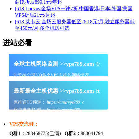
商IP,折后899.1元/年起
[618]Locvps:全场VPS一律7折,中国香港/日本/韩国/美国
VPS折后21元/月起
[618]莱卡云:全场云服务器低至26.18元/月,独立服务器低
至450元/月,多个机房可选
进站必看
全球主机网络监测 >>
vps789.com
实
时监控全球300多个VPS主机的网络情况
最新最全主机优惠 >>
vps789.com
优
惠推送TG频道：
https://t.me/vps789_c
优惠推送TG群：
https://t.me/vps789
VPS交流群：
Q群1：
283468775(已满)
Q群2：
883641794