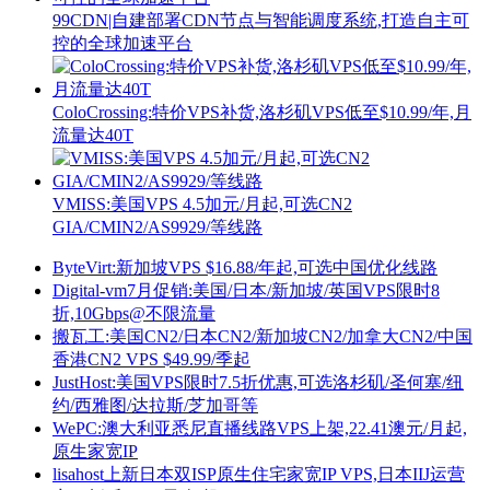
99CDN|自建部署CDN节点与智能调度系统,打造自主可
控的全球加速平台
ColoCrossing:特价VPS补货,洛杉矶VPS低至$10.99/年,月
流量达40T
VMISS:美国VPS 4.5加元/月起,可选CN2
GIA/CMIN2/AS9929/等线路
ByteVirt:新加坡VPS $16.88/年起,可选中国优化线路
Digital-vm7月促销:美国/日本/新加坡/英国VPS限时8
折,10Gbps@不限流量
搬瓦工:美国CN2/日本CN2/新加坡CN2/加拿大CN2/中国
香港CN2 VPS $49.99/季起
JustHost:美国VPS限时7.5折优惠,可选洛杉矶/圣何塞/纽
约/西雅图/达拉斯/芝加哥等
WePC:澳大利亚悉尼直播线路VPS上架,22.41澳元/月起,
原生家宽IP
lisahost上新日本双ISP原生住宅家宽IP VPS,日本IIJ运营