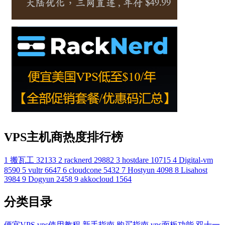
VPS主机商热度排行榜
1
搬瓦工
32133
2
racknerd
29882
3
hostdare
10715
4
Digital-vm
8590
5
vultr
6647
6
cloudcone
5432
7
Hostyun
4098
8
Lisahost
3984
9
Dogyun
2458
9
akkocloud
1564
分类目录
便宜VPS
vps使用教程
新手指南
购买指南
vps面板功能
双十一