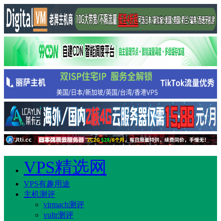
VPS精选网
VPS有趣用途
主机测评
virmach测评
vultr测评