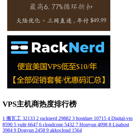
VPS主机商热度排行榜
1
搬瓦工
32133
2
racknerd
29882
3
hostdare
10715
4
Digital-vm
8590
5
vultr
6647
6
cloudcone
5432
7
Hostyun
4098
8
Lisahost
3984
9
Dogyun
2458
9
akkocloud
1564