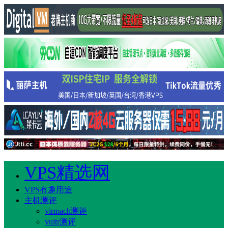
VPS精选网
VPS有趣用途
主机测评
virmach测评
vultr测评