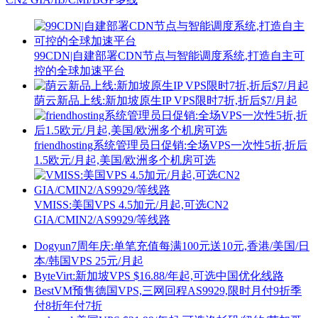
99CDN|自建部署CDN节点与智能调度系统,打造自主可
控的全球加速平台
荫云新品上线:新加坡原生IP VPS限时7折,折后$7/月起
friendhosting系统管理员日促销:全场VPS一次性5折,折后
1.5欧元/月起,美国/欧洲多个机房可选
VMISS:美国VPS 4.5加元/月起,可选CN2
GIA/CMIN2/AS9929/等线路
Dogyun7周年庆:单笔充值每满100元送10元,香港/美国/日
本/韩国VPS 25元/月起
ByteVirt:新加坡VPS $16.88/年起,可选中国优化线路
BestVM预售德国VPS,三网回程AS9929,限时月付9折季
付8折年付7折