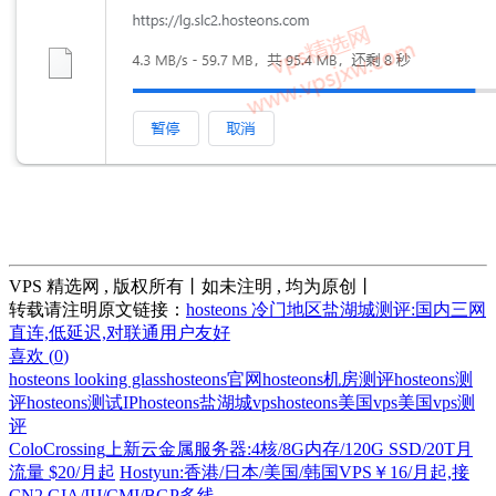
VPS 精选网 , 版权所有丨如未注明 , 均为原创丨
转载请注明原文链接：
hosteons 冷门地区盐湖城测评:国内三网
直连,低延迟,对联通用户友好
喜欢 (
0
)
hosteons looking glass
hosteons官网
hosteons机房测评
hosteons测
评
hosteons测试IP
hosteons盐湖城vps
hosteons美国vps
美国vps测
评
ColoCrossing上新云金属服务器:4核/8G内存/120G SSD/20T月
流量 $20/月起
Hostyun:香港/日本/美国/韩国VPS￥16/月起,接
CN2 GIA/IIJ/CMI/BGP多线