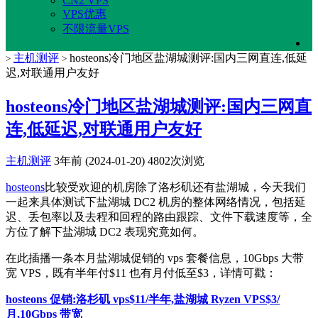
CN2 VPS
VPS优惠
不限流量VPS
主机测评
hosteons冷门地区盐湖城测评:国内三网直连,低延
>
>
迟,对联通用户友好
hosteons冷门地区盐湖城测评:国内三网直
连,低延迟,对联通用户友好
主机测评
3年前 (2024-01-20)
4802次浏览
hosteons
比较受欢迎的机房除了洛杉矶还有盐湖城，今天我们
一起来具体测试下盐湖城 DC2 机房的整体网络情况，包括延
迟、丢包率以及去程和回程的路由跟踪、文件下载速度等，全
方位了解下盐湖城 DC2 表现究竟如何。
在此插播一条本月盐湖城促销的 vps 套餐信息，10Gbps 大带
宽 VPS，既有半年付$11 也有月付低至$3，详情可戳：
hosteons 促销:洛杉矶 vps$11/半年,盐湖城 Ryzen VPS$3/
月,10Gbps 带宽