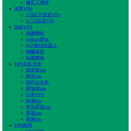
搬瓦工测评
优秀VPS
3刀以下便宜VPS
3-7刀品质VPS
玩转VPS
搭建网站
python/爬虫
QQ/微信机器人
网赚项目
自建网盘
VPS主机大全
俄罗斯vps
南非vps
国内云主机
新加坡vps
日本VPS
欧洲vps
罗马尼亚vps
美国vps
香港vps
VPS推荐