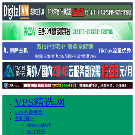
VPS精选网
VPS有趣用途
主机测评
virmach测评
vultr测评