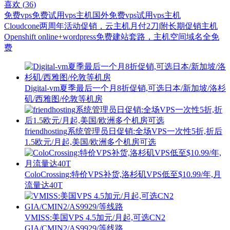
喜欢 (
36
)
免费vps
免费试用vps主机
国外免费vps
试用vps主机
Cloudcone两周年活动促销，云主机月付2刀|附长期促销主机
Openshift online+wordpress免费建站套路，主机空间域名全免
费
Digital-vm夏季最后一个月8折促销,可选日本/新加坡/洛杉
矶/西雅图/伦敦等机房
friendhosting系统管理员日促销:全场VPS一次性5折,折后
1.5欧元/月起,美国/欧洲多个机房可选
ColoCrossing:特价VPS补货,洛杉矶VPS低至$10.99/年,月
流量达40T
VMISS:美国VPS 4.5加元/月起,可选CN2
GIA/CMIN2/AS9929/等线路