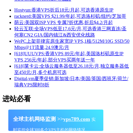
Hostyun:香港VPS折后18元/月起,可选香港原生IP
racknerd:美国VPS $21.99/年起,可选洛杉矶/纽约/芝加哥
荫云:美国双ISP VPS 专属7折优惠,折后$4.2/月起
轻云互联:全场VPS低至17.6元/月,可选香港三网直连/圣
何塞CN2 GIA/国内镇江&西安优化线路
WePC上架菲律宾原生家宽IP VPS,1核/512M/10G SSD/50
Mbps@1T流量,24.9澳元/月
[618]UUUVPS:香港VPS 89元/年起,美国洛杉矶原生IP
VPS 256元/年起,部分VPS买两年送一年
[618]莱卡云:全场云服务器低至26.18元/月,独立服务器低
至450元/月,多个机房可选
Digital-vm夏季促销:新加坡/日本/美国/英国/西班牙/荷兰/
瑞典VPS限时8折
进站必看
全球主机网络监测 >>
vps789.com
实
时监控全球300多个VPS主机的网络情况