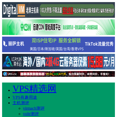
VPS精选网
VPS有趣用途
主机测评
virmach测评
vultr测评