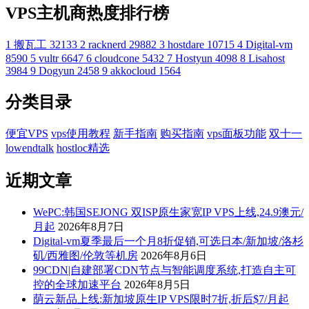
VPS主机商热度排行榜
1
搬瓦工
32133
2
racknerd
29882
3
hostdare
10715
4
Digital-vm
8590
5
vultr
6647
6
cloudcone
5432
7
Hostyun
4098
8
Lisahost
3984
9
Dogyun
2458
9
akkocloud
1564
分类目录
便宜VPS
vps使用教程
新手指南
购买指南
vps面板功能
双十一
lowendtalk
hostloc精选
近期文章
WePC:韩国SEJONG 双ISP原生家宽IP VPS上线,24.9澳元/
月起
2026年8月7日
Digital-vm夏季最后一个月8折促销,可选日本/新加坡/洛杉
矶/西雅图/伦敦等机房
2026年8月6日
99CDN|自建部署CDN节点与智能调度系统,打造自主可
控的全球加速平台
2026年8月5日
荫云新品上线:新加坡原生IP VPS限时7折,折后$7/月起