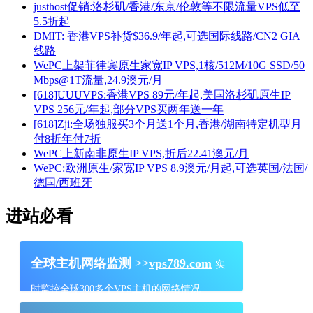
justhost促销:洛杉矶/香港/东京/伦敦等不限流量VPS低至
5.5折起
DMIT: 香港VPS补货$36.9/年起,可选国际线路/CN2 GIA
线路
WePC上架菲律宾原生家宽IP VPS,1核/512M/10G SSD/50
Mbps@1T流量,24.9澳元/月
[618]UUUVPS:香港VPS 89元/年起,美国洛杉矶原生IP
VPS 256元/年起,部分VPS买两年送一年
[618]Zji:全场独服买3个月送1个月,香港/湖南特定机型月
付8折年付7折
WePC上新南非原生IP VPS,折后22.41澳元/月
WePC:欧洲原生/家宽IP VPS 8.9澳元/月起,可选英国/法国/
德国/西班牙
进站必看
全球主机网络监测 >>
vps789.com
实
时监控全球300多个VPS主机的网络情况