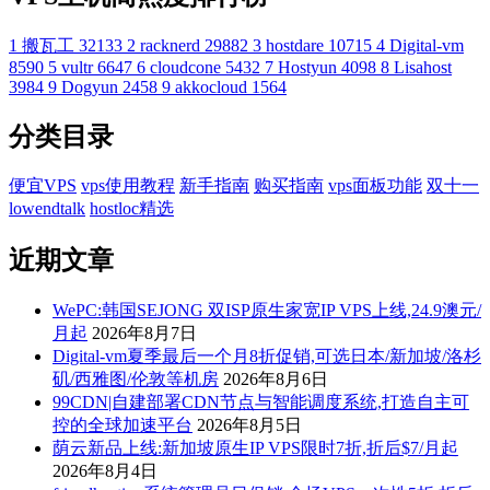
1
搬瓦工
32133
2
racknerd
29882
3
hostdare
10715
4
Digital-vm
8590
5
vultr
6647
6
cloudcone
5432
7
Hostyun
4098
8
Lisahost
3984
9
Dogyun
2458
9
akkocloud
1564
分类目录
便宜VPS
vps使用教程
新手指南
购买指南
vps面板功能
双十一
lowendtalk
hostloc精选
近期文章
WePC:韩国SEJONG 双ISP原生家宽IP VPS上线,24.9澳元/
月起
2026年8月7日
Digital-vm夏季最后一个月8折促销,可选日本/新加坡/洛杉
矶/西雅图/伦敦等机房
2026年8月6日
99CDN|自建部署CDN节点与智能调度系统,打造自主可
控的全球加速平台
2026年8月5日
荫云新品上线:新加坡原生IP VPS限时7折,折后$7/月起
2026年8月4日