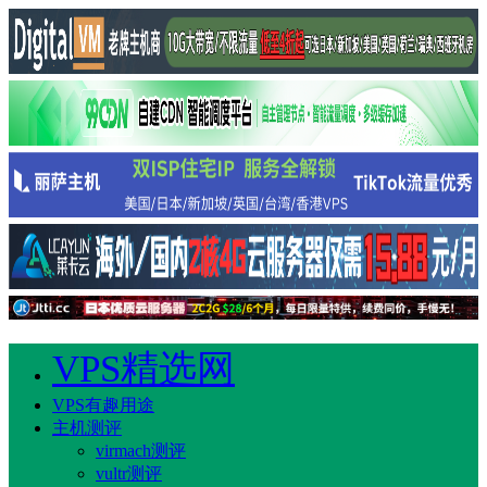
VPS精选网
VPS有趣用途
主机测评
virmach测评
vultr测评