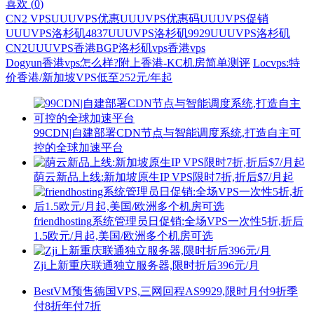
喜欢 (
0
)
CN2 VPS
UUUVPS优惠
UUUVPS优惠码
UUUVPS促销
UUUVPS洛杉矶4837
UUUVPS洛杉矶9929
UUUVPS洛杉矶
CN2
UUUVPS香港BGP
洛杉矶vps
香港vps
Dogyun香港vps怎么样?附上香港-KC机房简单测评
Locvps:特
价香港/新加坡VPS低至252元/年起
99CDN|自建部署CDN节点与智能调度系统,打造自主可
控的全球加速平台
荫云新品上线:新加坡原生IP VPS限时7折,折后$7/月起
friendhosting系统管理员日促销:全场VPS一次性5折,折后
1.5欧元/月起,美国/欧洲多个机房可选
Zji上新重庆联通独立服务器,限时折后396元/月
BestVM预售德国VPS,三网回程AS9929,限时月付9折季
付8折年付7折