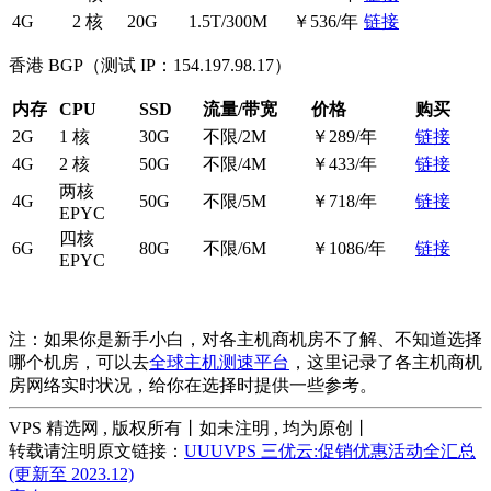
4G
2 核
20G
1.5T/300M
￥536/年
链接
香港 BGP（测试 IP：154.197.98.17）
内存
CPU
SSD
流量/带宽
价格
购买
2G
1 核
30G
不限/2M
￥289/年
链接
4G
2 核
50G
不限/4M
￥433/年
链接
两核
4G
50G
不限/5M
￥718/年
链接
EPYC
四核
6G
80G
不限/6M
￥1086/年
链接
EPYC
注：如果你是新手小白，对各主机商机房不了解、不知道选择
哪个机房，可以去
全球主机测速平台
，这里记录了各主机商机
房网络实时状况，给你在选择时提供一些参考。
VPS 精选网 , 版权所有丨如未注明 , 均为原创丨
转载请注明原文链接：
UUUVPS 三优云:促销优惠活动全汇总
(更新至 2023.12)