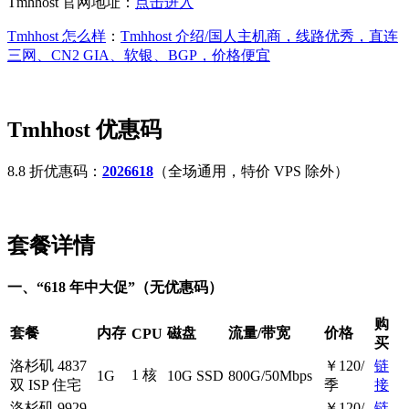
Tmhhost 官网地址：
点击进入
Tmhhost 怎么样
：
Tmhhost 介绍/国人主机商，线路优秀，直连
三网、CN2 GIA、软银、BGP，价格便宜
Tmhhost 优惠码
8.8 折优惠码：
2026618
（全场通用，特价 VPS 除外）
套餐详情
一、“618 年中大促”（无优惠码）
购
套餐
内存
磁盘
流量/带宽
价格
CPU
买
洛杉矶 4837
￥120/
链
1 核
1G
10G SSD
800G/50Mbps
双 ISP 住宅
季
接
洛杉矶 9929
￥120/
链