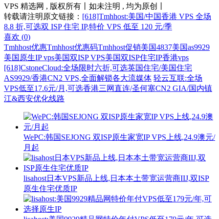
VPS 精选网 , 版权所有丨如未注明 , 均为原创丨
转载请注明原文链接：
[618]Tmhhost:美国/中国香港 VPS 全场
8.8 折,可选双 ISP 住宅 IP,特价 VPS 低至 120 元/季
喜欢 (
0
)
Tmhhost优惠
Tmhhost优惠码
Tmhhost促销
美国4837
美国as9929
美国原生IP vps
美国双ISP VPS
美国双ISP住宅IP
香港vps
[618]CstoneCloud:全场限时六折,可选英国住宅/美国住宅
AS9929/香港CN2 VPS,全面解锁各大流媒体
轻云互联:全场
VPS低至17.6元/月,可选香港三网直连/圣何塞CN2 GIA/国内镇
江&西安优化线路
WePC:韩国SEJONG 双ISP原生家宽IP VPS上线,24.9澳元/
月起
lisahost日本VPS新品上线,日本本土带宽运营商IIJ,双ISP
原生住宅优质IP