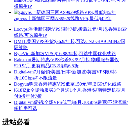
lisahost:美国9929精品网特价年付VPS低至179元/年,可选
择原生IP
zgovps上新德国三网AS9929线路VPS,最低$45/年
Locvps:香港新国际VPS限时7折,折后21元/月起,香港BGP
线路,可选原生IP
DMIT:美国VPS补货$36.9/年起,可选CN2 GIA/CMIN2/国
际线路
ByteVirt:新加坡VPS $16.88/年起,可选中国优化线路
Raksmart暑期特惠:VPS秒杀$3.99/月起,物理服务器仅
$29.9/月,更有精品CN2特惠6.5折
Digital-vm7月促销:美国/日本/新加坡/英国VPS限时8
折,10Gbps@不限流量
Dogyun狗云香港特惠VPS低至150元/年,BGP优化线路
[618]Zji:全场独服买3个月送1个月,香港/湖南特定机型月
付8折年付7折
Digital-vm促销:全场VPS低至$8/月,10Gbps带宽/不限流量/
多机房可选
进站必看