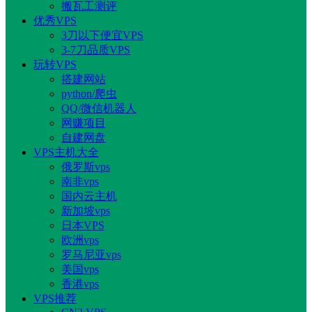
搬瓦工测评
优秀VPS
3刀以下便宜VPS
3-7刀品质VPS
玩转VPS
搭建网站
python/爬虫
QQ/微信机器人
网赚项目
自建网盘
VPS主机大全
俄罗斯vps
南非vps
国内云主机
新加坡vps
日本VPS
欧洲vps
罗马尼亚vps
美国vps
香港vps
VPS推荐