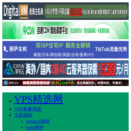
VPS精选网
VPS有趣用途
主机测评
virmach测评
vultr测评