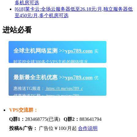
多机房可选
[618]莱卡云:全场云服务器低至26.18元/月,独立服务器低
至450元/月,多个机房可选
进站必看
全球主机网络监测 >>
vps789.com
实
时监控全球300多个VPS主机的网络情况
最新最全主机优惠 >>
vps789.com
优
惠推送TG频道：
https://t.me/vps789_c
优惠推送TG群：
https://t.me/vps789
VPS交流群：
Q群1：
283468775(已满)
Q群2：
883641794
投稿&广告：
广告位￥100/月起
合作说明