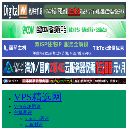
VPS精选网
VPS有趣用途
主机测评
virmach测评
vultr测评