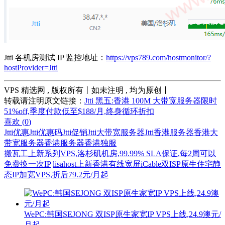
Jtti 各机房测试 IP 监控地址：
https://vps789.com/hostmonitor/?
hostProvider=Jtti
VPS 精选网 , 版权所有丨如未注明 , 均为原创丨
转载请注明原文链接：
Jtti 黑五:香港 100M 大带宽服务器限时
51%off,季度付款低至$188/月,终身循环折扣
喜欢 (
0
)
Jtti优惠
Jtti优惠码
Jtti促销
Jtti大带宽服务器
Jtti香港服务器
香港大
带宽服务器
香港服务器
香港独服
搬瓦工上新系列VPS,洛杉矶机房,99.99% SLA保证,每2周可以
免费换一次IP
lisahost上新香港有线宽屏iCable双ISP原生住宅静
态IP加宽VPS,折后79.2元/月起
WePC:韩国SEJONG 双ISP原生家宽IP VPS上线,24.9澳元/
月起