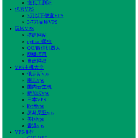
搬瓦工测评
优秀VPS
3刀以下便宜VPS
3-7刀品质VPS
玩转VPS
搭建网站
python/爬虫
QQ/微信机器人
网赚项目
自建网盘
VPS主机大全
俄罗斯vps
南非vps
国内云主机
新加坡vps
日本VPS
欧洲vps
罗马尼亚vps
美国vps
香港vps
VPS推荐