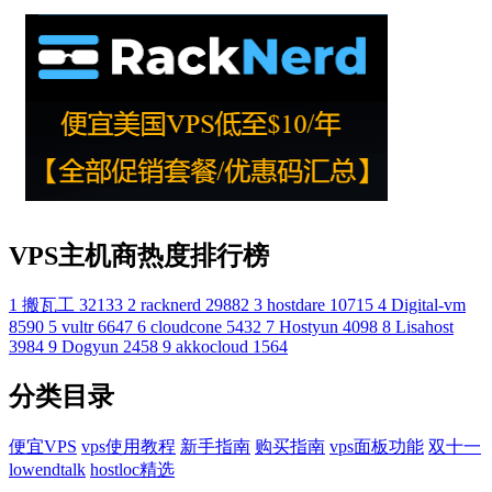
VPS主机商热度排行榜
1
搬瓦工
32133
2
racknerd
29882
3
hostdare
10715
4
Digital-vm
8590
5
vultr
6647
6
cloudcone
5432
7
Hostyun
4098
8
Lisahost
3984
9
Dogyun
2458
9
akkocloud
1564
分类目录
便宜VPS
vps使用教程
新手指南
购买指南
vps面板功能
双十一
lowendtalk
hostloc精选