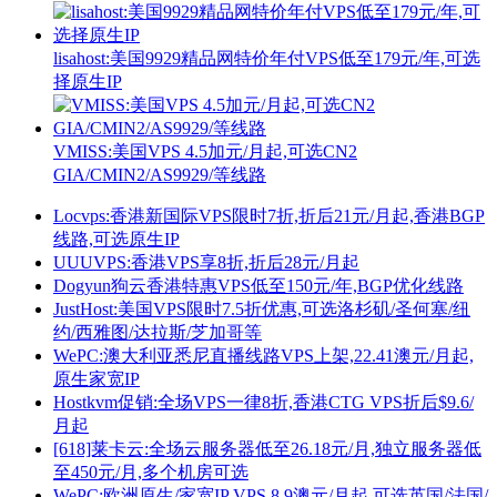
lisahost:美国9929精品网特价年付VPS低至179元/年,可选
择原生IP
VMISS:美国VPS 4.5加元/月起,可选CN2
GIA/CMIN2/AS9929/等线路
Locvps:香港新国际VPS限时7折,折后21元/月起,香港BGP
线路,可选原生IP
UUUVPS:香港VPS享8折,折后28元/月起
Dogyun狗云香港特惠VPS低至150元/年,BGP优化线路
JustHost:美国VPS限时7.5折优惠,可选洛杉矶/圣何塞/纽
约/西雅图/达拉斯/芝加哥等
WePC:澳大利亚悉尼直播线路VPS上架,22.41澳元/月起,
原生家宽IP
Hostkvm促销:全场VPS一律8折,香港CTG VPS折后$9.6/
月起
[618]莱卡云:全场云服务器低至26.18元/月,独立服务器低
至450元/月,多个机房可选
WePC:欧洲原生/家宽IP VPS 8.9澳元/月起,可选英国/法国/