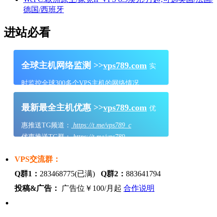
德国/西班牙
进站必看
全球主机网络监测 >>
vps789.com
实
时监控全球300多个VPS主机的网络情况
最新最全主机优惠 >>
vps789.com
优
惠推送TG频道：
https://t.me/vps789_c
优惠推送TG群：
https://t.me/vps789
VPS交流群：
Q群1：
283468775(已满)
Q群2：
883641794
投稿&广告：
广告位￥100/月起
合作说明