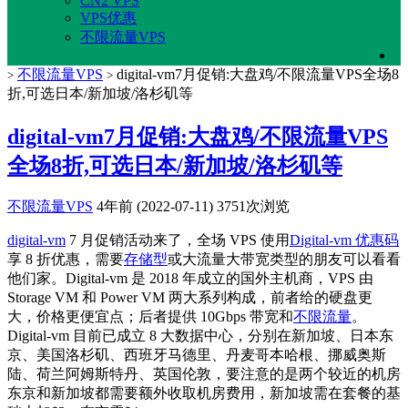
CN2 VPS
VPS优惠
不限流量VPS
不限流量VPS
digital-vm7月促销:大盘鸡/不限流量VPS全场8
>
>
折,可选日本/新加坡/洛杉矶等
digital-vm7月促销:大盘鸡/不限流量VPS
全场8折,可选日本/新加坡/洛杉矶等
不限流量VPS
4年前 (2022-07-11)
3751次浏览
digital-vm
7 月促销活动来了，全场 VPS 使用
Digital-vm 优惠码
享 8 折优惠，需要
存储型
或大流量大带宽类型的朋友可以看看
他们家。Digital-vm 是 2018 年成立的国外主机商，VPS 由
Storage VM 和 Power VM 两大系列构成，前者给的硬盘更
大，价格更便宜点；后者提供 10Gbps 带宽和
不限流量
。
Digital-vm 目前已成立 8 大数据中心，分别在新加坡、日本东
京、美国洛杉矶、西班牙马德里、丹麦哥本哈根、挪威奥斯
陆、荷兰阿姆斯特丹、英国伦敦，要注意的是两个较近的机房
东京和新加坡都需要额外收取机房费用，新加坡需在套餐的基