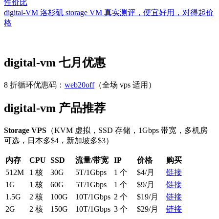
性价比
digital-VM 洛杉矶 storage VM 真实测评，便宜好用，对得起价
格
digital-vm 七月优惠
8 折循环优惠码：
web20off
（全场 vps 适用）
digital-vm 产品推荐
Storage VPS
（KVM 虚拟，SSD 存储，1Gbps 带宽，多机房
可选，日本多$4，新加坡多$3）
内存
CPU
SSD
流量/带宽
IP
价格
购买
512M
1 核
30G
5T/1Gbps
1 个
$4/月
链接
1G
1 核
60G
5T/1Gbps
1 个
$9/月
链接
1.5G
2 核
100G
10T/1Gbps
2 个
$19/月
链接
2G
2 核
150G
10T/1Gbps
3 个
$29/月
链接