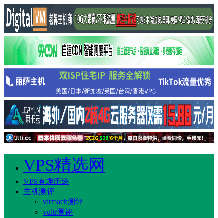
VPS精选网
VPS有趣用途
主机测评
virmach测评
vultr测评