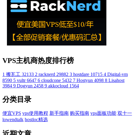
VPS主机商热度排行榜
1
搬瓦工
32133
2
racknerd
29882
3
hostdare
10715
4
Digital-vm
8590
5
vultr
6647
6
cloudcone
5432
7
Hostyun
4098
8
Lisahost
3984
9
Dogyun
2458
9
akkocloud
1564
分类目录
便宜VPS
vps使用教程
新手指南
购买指南
vps面板功能
双十一
lowendtalk
hostloc精选
近期文章