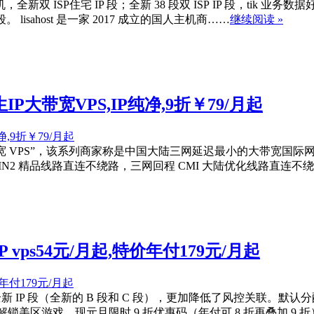
机，全新双 ISP住宅 IP 段；全新 38 段双 ISP IP 段，tik 
。 lisahost 是一家 2017 成立的国人主机商……
继续阅读 »
生IP大带宽VPS,IP纯净,9折￥79/月起
生 IP大带宽 VPS”，该系列商家称是中国大陆三网延迟最小的大带宽国际网
MIN2 精品线路直连不绕路，三网回程 CMI 大陆优化线路直连不
P vps54元/月起,特价年付179元/月起
来了，全新 IP 段（全新的 B 段和 C 段），更加降低了风控关联。默
支持解锁美区游戏。现元旦限时 9 折优惠码（年付可 8 折再叠加 9 