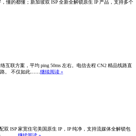
业务数据好，懂的都懂；新加坡双 ISP 全新全解锁原生 IP 产品，支持多个
络互联方案，平均 ping 50ms 左右。电信去程 CN2 精品线路直
绕路。 不仅如此……
继续阅读 »
认分配双 ISP 家宽住宅美国原生 IP，IP 纯净，支持流媒体全解锁包
折），……
继续阅读 »