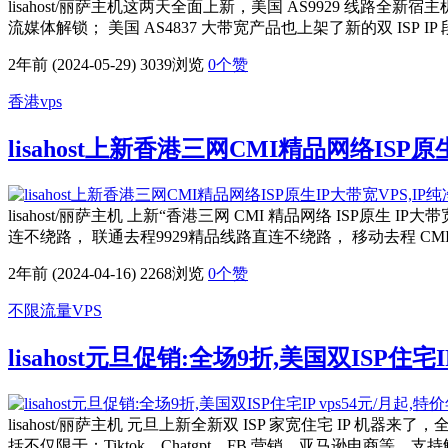
lisahost/丽萨主机这两天全面上新，美国 AS9929 线路全新宿主
流媒体解锁； 美国 AS4837 大带宽产品也上架了新的双 ISP IP 段
2年前 (2024-05-29)
3039浏览
0
个赞
香港vps
lisahost上新香港三网CMI精品网络ISP原
lisahost/丽萨主机 上新“香港三网 CMI 精品网络 ISP原
连不绕路， 联通去程9929精品线路直连不绕路， 移动去程 C
2年前 (2024-04-16)
2268浏览
0
个赞
不限流量VPS
lisahost元旦促销:全场9折,美国双ISP住宅I
lisahost/丽萨主机 元旦上新全新双 ISP 家宽住宅 IP 机器
括不仅限于：Tiktok，Chatgpt，FB 营销，亚马逊电商等，