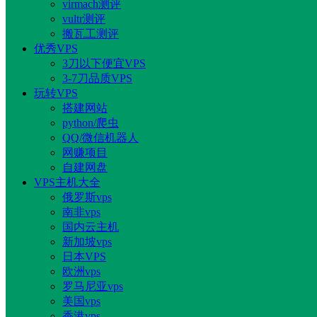
virmach测评
vultr测评
搬瓦工测评
优秀VPS
3刀以下便宜VPS
3-7刀品质VPS
玩转VPS
搭建网站
python/爬虫
QQ/微信机器人
网赚项目
自建网盘
VPS主机大全
俄罗斯vps
南非vps
国内云主机
新加坡vps
日本VPS
欧洲vps
罗马尼亚vps
美国vps
香港vps