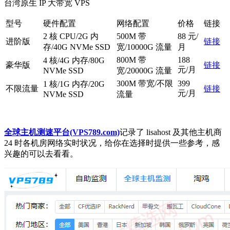
台湾原生 IP 大带宽 VPS
型号
硬件配置
网络配置
价格
链接
2 核 CPU/2G 内
500M 带
88 元/
进阶版
链接
存/40G NVMe SSD
宽/10000G 流量
月
800M 带
188
4 核/4G 内存/80G
豪华版
链接
元/月
NVMe SSD
宽/20000G 流量
300M 带宽/不限
399
1 核/1G 内存/20G
不限流量
链接
元/月
NVMe SSD
流量
全球主机测速平台(VPS789.com)
记录了 lisahost 及其他主机商
24 时各机房网络实时状况，给你在选择时提供一些参考，感
兴趣的可以去看看。