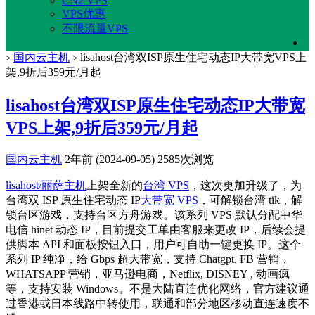
CN2 VPS
VPS优惠
不限流量VPS
国内云主机
lisahost台湾双ISP原生住宅动态IP大带宽VPS上
>
>
架,9折后359元/月起
lisahost台湾双ISP原生住宅动态IP大带宽
VPS上架,9折后359元/月起
国内云主机
2年前 (2024-09-05)
2585次浏览
lisahost/丽萨主机
上架全新的
台湾 VPS
，这次更加升级了，为
台湾双 ISP 原生住宅动态 IP
大带宽 VPS
，可解锁台湾 tik，解
锁台区游戏，支持台区方舟游戏。该系列 VPS 默认分配中华
电信 hinet 动态 IP，目前提交工单由客服来更改 IP，后续会提
供脚本 API 和面板按钮入口，用户可自助一键更换 IP。这个
系列 IP 纯净，给 Gbps 超大带宽，支持 Chatgpt, FB 营销，
WHATSAPP 营销，亚马逊电商，Netflix, DISNEY , 动画疯
等，支持安装 Windows。不是大陆直连优化网络，官方建议通
过香港或日本线路中转使用，联通和部分地区移动直连速度不