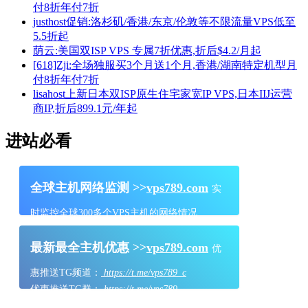
付8折年付7折
justhost促销:洛杉矶/香港/东京/伦敦等不限流量VPS低至
5.5折起
荫云:美国双ISP VPS 专属7折优惠,折后$4.2/月起
[618]Zji:全场独服买3个月送1个月,香港/湖南特定机型月
付8折年付7折
lisahost上新日本双ISP原生住宅家宽IP VPS,日本IIJ运营
商IP,折后899.1元/年起
进站必看
全球主机网络监测 >>
vps789.com
实
时监控全球300多个VPS主机的网络情况
最新最全主机优惠 >>
vps789.com
优
惠推送TG频道：
https://t.me/vps789_c
优惠推送TG群：
https://t.me/vps789