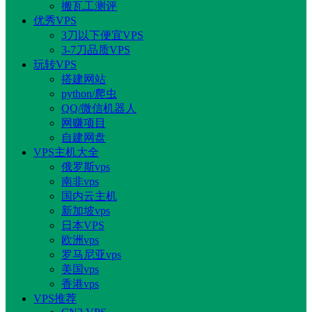
搬瓦工测评
优秀VPS
3刀以下便宜VPS
3-7刀品质VPS
玩转VPS
搭建网站
python/爬虫
QQ/微信机器人
网赚项目
自建网盘
VPS主机大全
俄罗斯vps
南非vps
国内云主机
新加坡vps
日本VPS
欧洲vps
罗马尼亚vps
美国vps
香港vps
VPS推荐