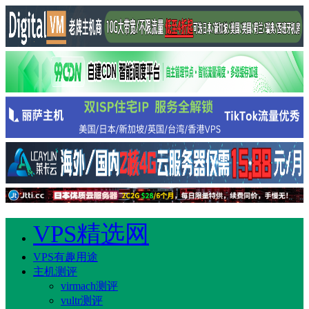
VPS精选网
VPS有趣用途
主机测评
virmach测评
vultr测评