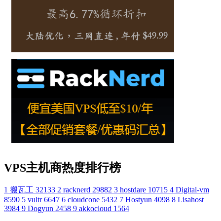
VPS主机商热度排行榜
1
搬瓦工
32133
2
racknerd
29882
3
hostdare
10715
4
Digital-vm
8590
5
vultr
6647
6
cloudcone
5432
7
Hostyun
4098
8
Lisahost
3984
9
Dogyun
2458
9
akkocloud
1564