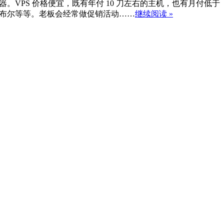
立服务器。VPS 价格便宜，既有年付 10 刀左右的主机，也有月付低于
坦布尔等等。老板会经常做促销活动……
继续阅读 »