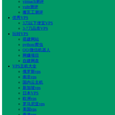
virmach测评
vultr测评
搬瓦工测评
优秀VPS
3刀以下便宜VPS
3-7刀品质VPS
玩转VPS
搭建网站
python/爬虫
QQ/微信机器人
网赚项目
自建网盘
VPS主机大全
俄罗斯vps
南非vps
国内云主机
新加坡vps
日本VPS
欧洲vps
罗马尼亚vps
美国vps
香港vps