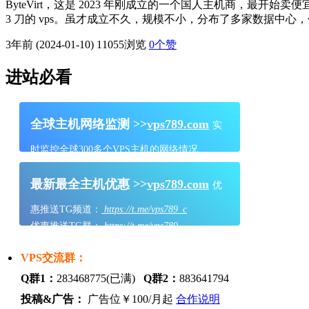
ByteVirt，这是 2023 年刚成立的一个国人主机商，最开始卖
3 刀的 vps。虽才成立不久，规模不小，分布了多家数据
3年前 (2024-01-10)
11055浏览
0
个赞
进站必看
全球主机网络监测 >>
vps789.com
实
时监控全球300多个VPS主机的网络情况
最新最全主机优惠 >>
vps789.com
优
惠推送TG频道：
https://t.me/vps789_c
优惠推送TG群：
https://t.me/vps789
VPS交流群：
Q群1：
283468775(已满)
Q群2：
883641794
投稿&广告：
广告位￥100/月起
合作说明