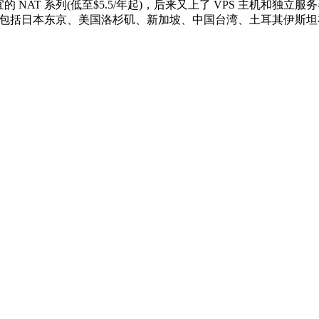
便宜的 NAT 系列(低至$5.5/年起)，后来又上了 VPS 主机和独
中心，包括日本东京、美国洛杉矶、新加坡、中国台湾、土耳其伊斯