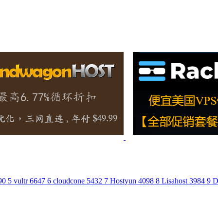
90
5
vultr
6647
6
cloudcone
5432
7
Hostyun
4098
8
Lisahost
3984
9
D