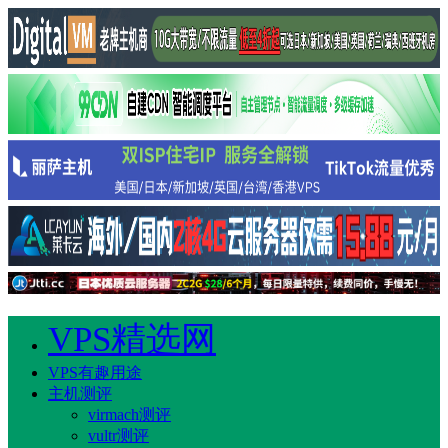
VPS精选网
VPS有趣用途
主机测评
virmach测评
vultr测评