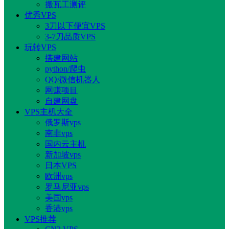
搬瓦工测评
优秀VPS
3刀以下便宜VPS
3-7刀品质VPS
玩转VPS
搭建网站
python/爬虫
QQ/微信机器人
网赚项目
自建网盘
VPS主机大全
俄罗斯vps
南非vps
国内云主机
新加坡vps
日本VPS
欧洲vps
罗马尼亚vps
美国vps
香港vps
VPS推荐