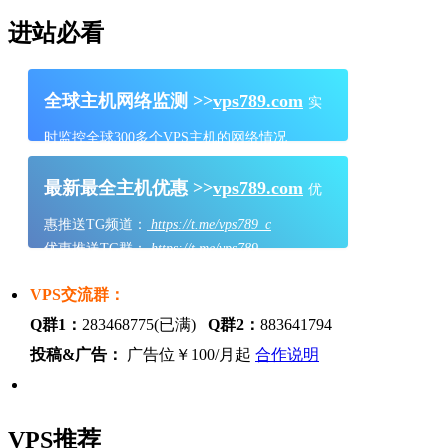
进站必看
全球主机网络监测 >>
vps789.com
实
时监控全球300多个VPS主机的网络情况
最新最全主机优惠 >>
vps789.com
优
惠推送TG频道：
https://t.me/vps789_c
优惠推送TG群：
https://t.me/vps789
VPS交流群：
Q群1：
283468775(已满)
Q群2：
883641794
投稿&广告：
广告位￥100/月起
合作说明
VPS推荐