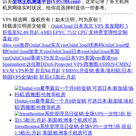
以去
全球主机测速平台(VPS789.com)
，这里记录了各主机商
机房网络实时状况，给你在选择时提供一些参考。
VPS 精选网 , 版权所有丨如未注明 , 均为原创丨
转载请注明原文链接：
OuluCloud 日本东京 VPS 首发限时 5
折低至$2.49/月起,AMD EPYC 7532 CPU,支持带宽弹性定制
喜欢 (
0
)
ddos vps推荐
OuluCloud东京vps
OuluCloud优惠码
OuluCloud促
销
OuluCloud加拿大vps
OuluCloud日本vps
OuluCloud美国
vps
OuluCloud香港VPS
东京vps
日本VPS
美国vps
香港vps
Spartanhost:达拉斯DDoS Protected VPS/西雅图AS9929-CMIN2
KVM VPS补货,折后$4/月起
VMISS1月促销:香港/洛杉矶/日本/
韩国VPS全场9折,折后4.5加元/月起
Digital-vm夏季最后一个月8折促销,可选日本/新加坡/洛杉
矶/西雅图/伦敦等机房
friendhosting系统管理员日促销:全场VPS一次性5折,折后
1.5欧元/月起,美国/欧洲多个机房可选