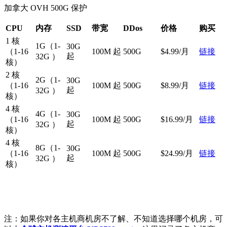
加拿大 OVH 500G 保护
CPU
内存
SSD
带宽
DDos
价格
购买
1 核
1G（1-
30G
（1-16
100M 起
500G
$4.99/月
链接
起
32G ）
核）
2 核
2G（1-
30G
（1-16
100M 起
500G
$8.99/月
链接
起
32G ）
核）
4 核
4G（1-
30G
（1-16
100M 起
500G
$16.99/月
链接
起
32G ）
核）
4 核
8G（1-
30G
（1-16
100M 起
500G
$24.99/月
链接
起
32G ）
核）
注：如果你对各主机商机房不了解、不知道选择哪个机房，可