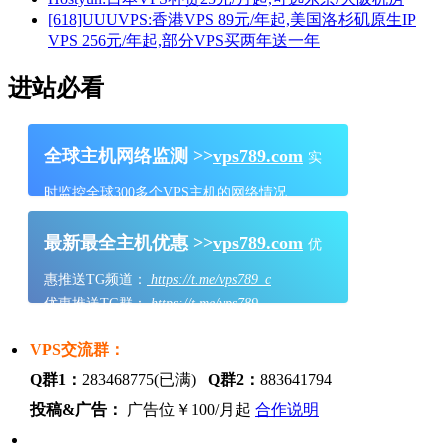
[618]UUUVPS:香港VPS 89元/年起,美国洛杉矶原生IP
VPS 256元/年起,部分VPS买两年送一年
进站必看
全球主机网络监测 >>
vps789.com
实
时监控全球300多个VPS主机的网络情况
最新最全主机优惠 >>
vps789.com
优
惠推送TG频道：
https://t.me/vps789_c
优惠推送TG群：
https://t.me/vps789
VPS交流群：
Q群1：
283468775(已满)
Q群2：
883641794
投稿&广告：
广告位￥100/月起
合作说明