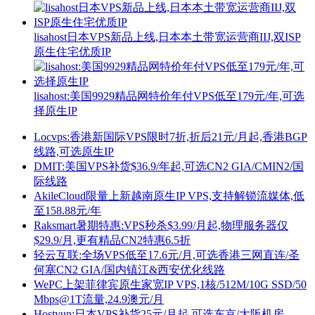
lisahost日本VPS新品上线,日本本土带宽运营商IIJ,双ISP
原生住宅优质IP
lisahost:美国9929精品网特价年付VPS低至179元/年,可选
择原生IP
Locvps:香港新国际VPS限时7折,折后21元/月起,香港BGP
线路,可选原生IP
DMIT:美国VPS补货$36.9/年起,可选CN2 GIA/CMIN2/国
际线路
AkileCloud限量上新越南原生IP VPS,支持解锁流媒体,低
至158.88元/年
Raksmart暑期特惠:VPS秒杀$3.99/月起,物理服务器仅
$29.9/月,更有精品CN2特惠6.5折
轻云互联:全场VPS低至17.6元/月,可选香港三网直连/圣
何塞CN2 GIA/国内镇江&西安优化线路
WePC上架菲律宾原生家宽IP VPS,1核/512M/10G SSD/50
Mbps@1T流量,24.9澳元/月
Hostyun:日本VPS补货25元/月起,可选东京/大阪机房