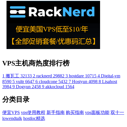
VPS主机商热度排行榜
1
搬瓦工
32133
2
racknerd
29882
3
hostdare
10715
4
Digital-vm
8590
5
vultr
6647
6
cloudcone
5432
7
Hostyun
4098
8
Lisahost
3984
9
Dogyun
2458
9
akkocloud
1564
分类目录
便宜VPS
vps使用教程
新手指南
购买指南
vps面板功能
双十一
lowendtalk
hostloc精选