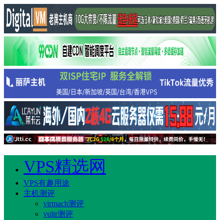
VPS精选网
VPS有趣用途
主机测评
virmach测评
vultr测评