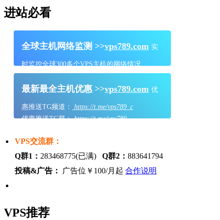
进站必看
全球主机网络监测 >>
vps789.com
实
时监控全球300多个VPS主机的网络情况
最新最全主机优惠 >>
vps789.com
优
惠推送TG频道：
https://t.me/vps789_c
优惠推送TG群：
https://t.me/vps789
VPS交流群：
Q群1：
283468775(已满)
Q群2：
883641794
投稿&广告：
广告位￥100/月起
合作说明
VPS推荐