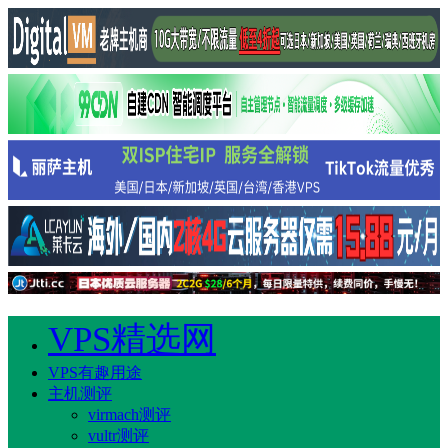
VPS精选网
VPS有趣用途
主机测评
virmach测评
vultr测评