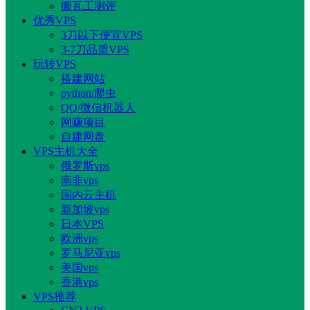
搬瓦工测评
优秀VPS
3刀以下便宜VPS
3-7刀品质VPS
玩转VPS
搭建网站
python/爬虫
QQ/微信机器人
网赚项目
自建网盘
VPS主机大全
俄罗斯vps
南非vps
国内云主机
新加坡vps
日本VPS
欧洲vps
罗马尼亚vps
美国vps
香港vps
VPS推荐