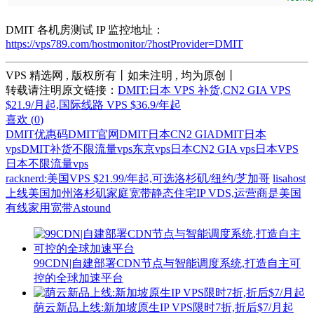
DMIT 各机房测试 IP 监控地址：
https://vps789.com/hostmonitor/?hostProvider=DMIT
VPS 精选网 , 版权所有丨如未注明 , 均为原创丨
转载请注明原文链接：
DMIT:日本 VPS 补货,CN2 GIA VPS
$21.9/月起,国际线路 VPS $36.9/年起
喜欢 (
0
)
DMIT优惠码
DMIT官网
DMIT日本CN2 GIA
DMIT日本
vps
DMIT补货
不限流量vps
东京vps
日本CN2 GIA vps
日本VPS
日本不限流量vps
racknerd:美国VPS $21.99/年起,可选洛杉矶/纽约/芝加哥
lisahost
上线美国加州洛杉矶家庭宽带静态住宅IP VDS,运营商是美国
有线家用宽带Astound
99CDN|自建部署CDN节点与智能调度系统,打造自主可
控的全球加速平台
荫云新品上线:新加坡原生IP VPS限时7折,折后$7/月起