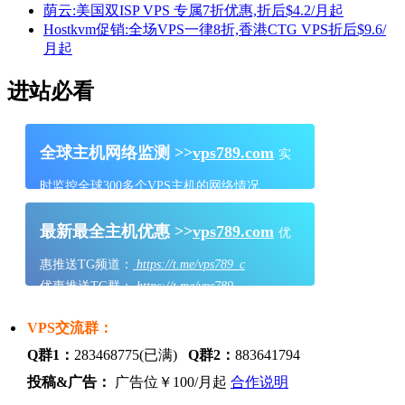
荫云:美国双ISP VPS 专属7折优惠,折后$4.2/月起
Hostkvm促销:全场VPS一律8折,香港CTG VPS折后$9.6/
月起
进站必看
全球主机网络监测 >>
vps789.com
实
时监控全球300多个VPS主机的网络情况
最新最全主机优惠 >>
vps789.com
优
惠推送TG频道：
https://t.me/vps789_c
优惠推送TG群：
https://t.me/vps789
VPS交流群：
Q群1：
283468775(已满)
Q群2：
883641794
投稿&广告：
广告位￥100/月起
合作说明