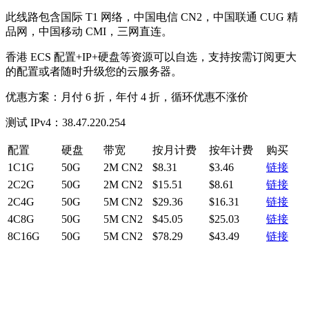
此线路包含国际 T1 网络，中国电信 CN2，中国联通 CUG 精
品网，中国移动 CMI，三网直连。
香港 ECS 配置+IP+硬盘等资源可以自选，支持按需订阅更大
的配置或者随时升级您的云服务器。
优惠方案：月付 6 折，年付 4 折，循环优惠不涨价
测试 IPv4：38.47.220.254
配置
硬盘
带宽
按月计费
按年计费
购买
1C1G
50G
2M CN2
$8.31
$3.46
链接
2C2G
50G
2M CN2
$15.51
$8.61
链接
2C4G
50G
5M CN2
$29.36
$16.31
链接
4C8G
50G
5M CN2
$45.05
$25.03
链接
8C16G
50G
5M CN2
$78.29
$43.49
链接