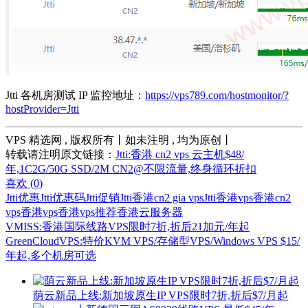
Jtti 各机房测试 IP 监控地址：
https://vps789.com/hostmonitor/?
hostProvider=Jtti
VPS 精选网 , 版权所有丨如未注明 , 均为原创丨
转载请注明原文链接：
Jtti:香港 cn2 vps 云主机$48/
年,1C2G/50G SSD/2M CN2@不限流量,终身循环折扣
喜欢 (
0
)
Jtti优惠
Jtti优惠码
Jtti促销
Jtti香港cn2 gia vps
Jtti香港vps
香港cn2
vps
香港vps
香港vps推荐
香港云服务器
VMISS:香港国际线路VPS限时7折,折后21加元/年起
GreenCloudVPS:特价KVM VPS/存储型VPS/Windows VPS $15/
年起,多个机房可选
荫云新品上线:新加坡原生IP VPS限时7折,折后$7/月起