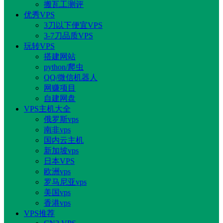
搬瓦工测评
优秀VPS
3刀以下便宜VPS
3-7刀品质VPS
玩转VPS
搭建网站
python/爬虫
QQ/微信机器人
网赚项目
自建网盘
VPS主机大全
俄罗斯vps
南非vps
国内云主机
新加坡vps
日本VPS
欧洲vps
罗马尼亚vps
美国vps
香港vps
VPS推荐