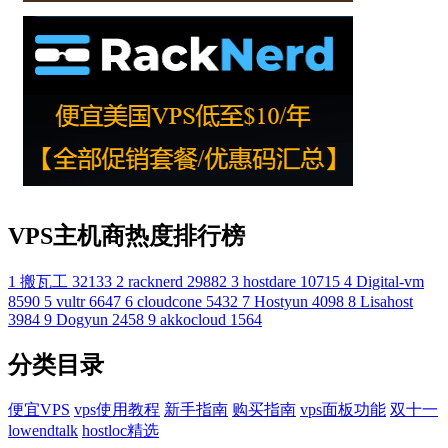
VPS主机商热度排行榜
1
搬瓦工
32133
2
racknerd
29882
3
hostdare
10715
4
Digital-vm
8590
5
vultr
6647
6
cloudcone
5432
7
Hostyun
4098
8
Lisahost
3984
9
Dogyun
2458
9
akkocloud
1564
分类目录
便宜VPS
vps使用教程
新手指南
购买指南
vps面板功能
双十一
lowendtalk
hostloc精选