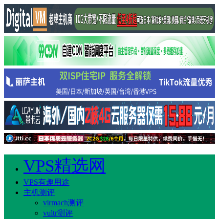
VPS精选网
VPS有趣用途
主机测评
virmach测评
vultr测评