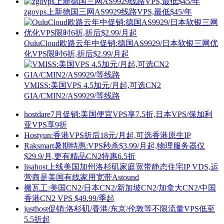
zgovps上新德国三网AS9929线路VPS,最低$45/年
OuluCloud欧路云年中促销:德国AS9929/日本软银三网优
化VPS限时6折,折后$2.99/月起
VMISS:美国VPS 4.5加元/月起,可选CN2
GIA/CMIN2/AS9929/等线路
hostdare7月促销:美国便宜VPS享7.5折,日本VPS/保加利
亚VPS享9折
Hostyun:香港VPS折后18元/月起,可选香港原生IP
Raksmart暑期特惠:VPS秒杀$3.99/月起,物理服务器仅
$29.9/月,更有精品CN2特惠6.5折
lisahost上线美国加州洛杉矶家庭宽带静态住宅IP VDS,运
营商是美国有线家用宽带Astound
搬瓦工:美国CN2/日本CN2/新加坡CN2/加拿大CN2/中国
香港CN2 VPS $49.99/季起
justhost促销:洛杉矶/香港/东京/伦敦等不限流量VPS低至
5.5折起