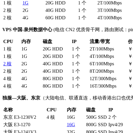
1 核
1G
20G HDD
1 个
2T/100Mbps
2 核
2G
40G HDD
1 个
3T/100Mbps
2 核
4G
60G HDD
1 个
4T/100Mbps
VPS 中国-泉州数据中心
(电信 CN2 优质骨干网，路由测试：ping.qzc
CPU
内存
磁盘
IP
流量/带宽
价
1 核
1G
20G HDD
1 个
2T/100Mbps
￥
1 核
1G
20G HDD
1 个
4T/100Mbps
￥
2 核
2G
40G HDD
1 个
6T/100Mbps
￥
2 核
2G
40G HDD
1 个
8T/200Mbps
￥
4 核
4G
80G HDD
1 个
12T/300Mbps
￥
4 核
4G
80G HDD
1 个
16T/300Mbps
￥
独服—大阪、东京
（大陆电信、联通直连，移动香港出口也优秀，东京测试
名称
CPU
内存
磁盘
IP
东京 E3-1230V2
4 核
16G
500G SSD
2 个
大阪 E3-1270
16G
800G SSD
Ipv4/29
大阪 E3-1241V3
32G
800G SSD
Ipv4/29