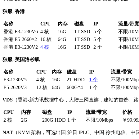
独服–香港
名称
CPU
内存
磁盘
IP
流量/带
香港 E3-1230V6
4 核
16G
1T SSD
5 个
不限/10M
香港 E5-2660×2
16 核
64G
1T SSD
5 个
不限/10M
香港 E3-1230V2
4 核
16G
1T SSD
2 个
不限/10M
独服–美国洛杉矶
名称
CPU
内存
磁盘
IP
流量/带宽
E3-1230V5
4 核
16G
2T HDD
1 个
不限/100Mbp
E5-2620V3
12 核
64G
600G*4
1 个
不限/100Mbp
VDS
（香港-新力讯数据中心，大陆三网直连，建站的首选。路由测试：ping
CPU
内存
磁盘
IP
流量/带宽
价格
2 核
2G
200G HDD
1 个
不限/10Mbps
￥99.99
NAT
（KVM 架构，可选出国-沪日 IPLC、中国-徐州电信、