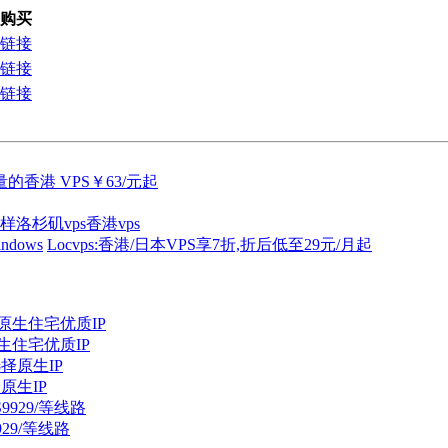
购买
链接
链接
链接
 月流量的香港 VPS￥63/元起
么样
洛杉矶vps
香港vps
dows
Locvps:香港/日本VPS享7折,折后低至29元/月起
原生住宅优质IP
择原生IP
929/等线路