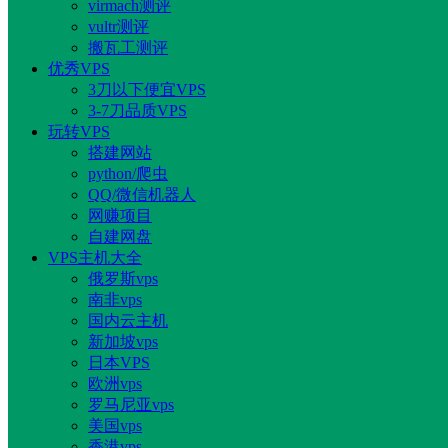
virmach测评
vultr测评
搬瓦工测评
优秀VPS
3刀以下便宜VPS
3-7刀品质VPS
玩转VPS
搭建网站
python/爬虫
QQ/微信机器人
网赚项目
自建网盘
VPS主机大全
俄罗斯vps
南非vps
国内云主机
新加坡vps
日本VPS
欧洲vps
罗马尼亚vps
美国vps
香港vps