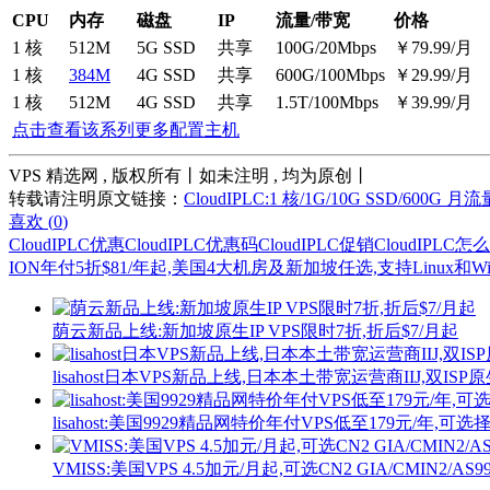
CPU
内存
磁盘
IP
流量/带宽
价格
1 核
512M
5G SSD
共享
100G/20Mbps
￥79.99/月
1 核
384M
4G SSD
共享
600G/100Mbps
￥29.99/月
1 核
512M
4G SSD
共享
1.5T/100Mbps
￥39.99/月
点击查看该系列更多配置主机
VPS 精选网 , 版权所有丨如未注明 , 均为原创丨
转载请注明原文链接：
CloudIPLC:1 核/1G/10G SSD/600G
喜欢 (
0
)
CloudIPLC优惠
CloudIPLC优惠码
CloudIPLC促销
CloudIPLC怎
ION年付5折$81/年起,美国4大机房及新加坡任选,支持Linux和Win
荫云新品上线:新加坡原生IP VPS限时7折,折后$7/月起
lisahost日本VPS新品上线,日本本土带宽运营商IIJ,双ISP
lisahost:美国9929精品网特价年付VPS低至179元/年,可选
VMISS:美国VPS 4.5加元/月起,可选CN2 GIA/CMIN2/AS9