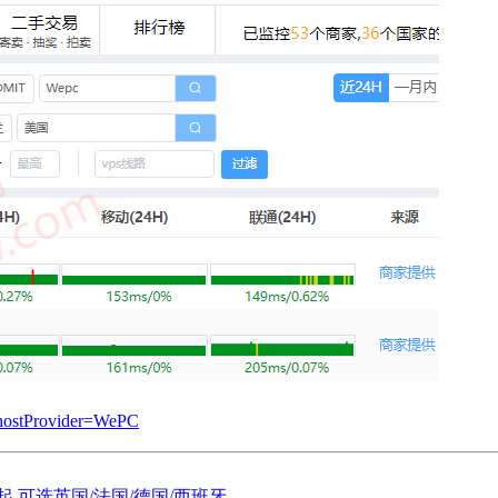
/?hostProvider=WePC
元/月起,可选英国/法国/德国/西班牙