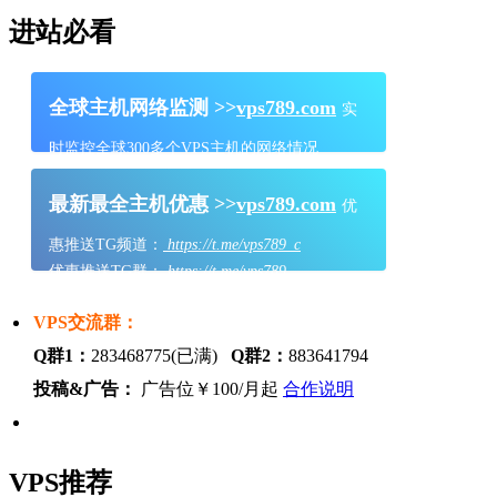
进站必看
全球主机网络监测 >>
vps789.com
实
时监控全球300多个VPS主机的网络情况
最新最全主机优惠 >>
vps789.com
优
惠推送TG频道：
https://t.me/vps789_c
优惠推送TG群：
https://t.me/vps789
VPS交流群：
Q群1：
283468775(已满)
Q群2：
883641794
投稿&广告：
广告位￥100/月起
合作说明
VPS推荐