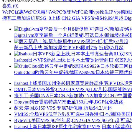
喜欢 (
0
)
WePC优惠
WePC优惠码
WePC促销
WePC欧洲vps
原生IP vps
德国原
搬瓦工新加坡机房SG_8上线,CN2 GIA VPS价格$49.99/月起
Di
Digital-vm夏季最后一个月8折促销,可选日本/新加坡/洛
荫云新品上线:新加坡原生IP VPS限时7折,折后$7/月起
lisahost日本VPS新品上线,日本本土带宽运营商IIJ,双ISP
OuluCloud欧路云年中促销:德国AS9929/日本软银三网优化
lisahost上线美国加州洛杉矶家庭宽带静态住宅IP VDS,
DMIT:日本VPS补货,CN2 GIA VPS $21.9/月起,国际线路VP
搬瓦工:美国CN2/日本CN2/新加坡CN2/加拿大CN2/中国香港CN
Dogyun狗云香港特惠VPS低至150元/年,BGP优化线路
荫云:美国双ISP VPS 专属7折优惠,折后$4.2/月起
VMISS:全场VPS低至7折起,可选中国香港/日本/韩国/美国机房,
ByteVirt:美国VPS $6/半年起,CN2 GIA VPS $66/年起
lisahost上新日本双ISP原生住宅家宽IP VPS,日本IIJ运营商I