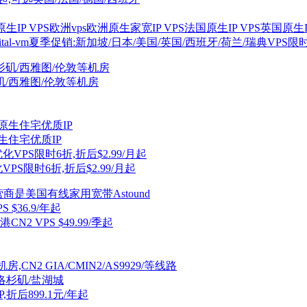
生IP VPS
欧洲vps
欧洲原生家宽IP VPS
法国原生IP VPS
英国原生IP
gital-vm夏季促销:新加坡/日本/美国/英国/西班牙/荷兰/瑞典VPS限
杉矶/西雅图/伦敦等机房
原生住宅优质IP
VPS限时6折,折后$2.99/月起
运营商是美国有线家用宽带Astound
S $36.9/年起
2 VPS $49.99/季起
CN2 GIA/CMIN2/AS9929/等线路
,可选洛杉矶/盐湖城
P,折后899.1元/年起