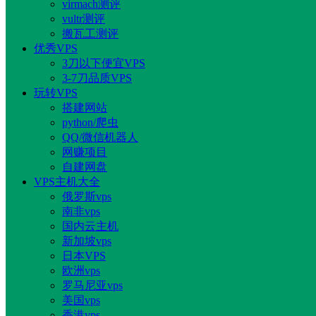
virmach测评
vultr测评
搬瓦工测评
优秀VPS
3刀以下便宜VPS
3-7刀品质VPS
玩转VPS
搭建网站
python/爬虫
QQ/微信机器人
网赚项目
自建网盘
VPS主机大全
俄罗斯vps
南非vps
国内云主机
新加坡vps
日本VPS
欧洲vps
罗马尼亚vps
美国vps
香港vps