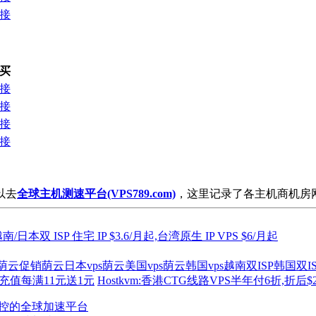
接
买
接
接
接
接
以去
全球主机测速平台(VPS789.com)
，这里记录了各主机商机房
/日本双 ISP 住宅 IP $3.6/月起,台湾原生 IP VPS $6/月起
荫云促销
荫云日本vps
荫云美国vps
荫云韩国vps
越南双ISP
韩国双IS
笔充值每满11元送1元
Hostkvm:香港CTG线路VPS半年付6折,折后$2