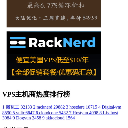
VPS主机商热度排行榜
1
搬瓦工
32133
2
racknerd
29882
3
hostdare
10715
4
Digital-vm
8590
5
vultr
6647
6
cloudcone
5432
7
Hostyun
4098
8
Lisahost
3984
9
Dogyun
2458
9
akkocloud
1564