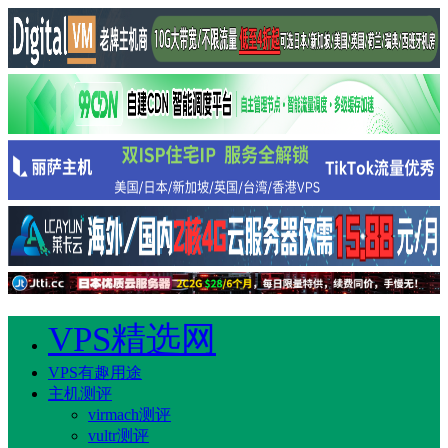
VPS精选网
VPS有趣用途
主机测评
virmach测评
vultr测评