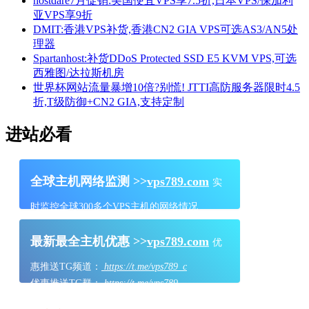
hostdare7月促销:美国便宜VPS享7.5折,日本VPS/保加利
亚VPS享9折
DMIT:香港VPS补货,香港CN2 GIA VPS可选AS3/AN5处
理器
Spartanhost:补货DDoS Protected SSD E5 KVM VPS,可选
西雅图/达拉斯机房
世界杯网站流量暴增10倍?别慌! JTTI高防服务器限时4.5
折,T级防御+CN2 GIA,支持定制
进站必看
全球主机网络监测 >>
vps789.com
实
时监控全球300多个VPS主机的网络情况
最新最全主机优惠 >>
vps789.com
优
惠推送TG频道：
https://t.me/vps789_c
优惠推送TG群：
https://t.me/vps789