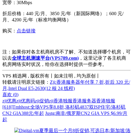
宽带：30Mbps
折后价格：440 元/月、3850 元/年（新国际网络）；600 元/
月、4200 元/年（标准均衡网络）
购买：
点击链接
注：如果你对各主机商机房不了解、不知道选择哪个机房，可
以去
全球主机测速平台(VPS789.com)
，这里记录了各主机商
机房网络实时状况，给你在选择时提供一些参考。
VPS 精选网 , 版权所有丨如未注明 , 均为原创丨
转载请注明原文链接：
Zji:香港服务器年付享 7 折,折后 320 元/
月,Intel Dual E5-2630(12 核 24 线程)
喜欢 (
0
)
zji优惠
zji优惠码
zji促销
zji香港独服
香港服务器
香港独服
[618]Tmhhost:全场VPS享8.8折,洛杉矶4837双ISP住宅/洛杉矶
CN2 GIA388元/年起
Justg:南非/俄罗斯CN2 GIA VPS $6.99/月
起