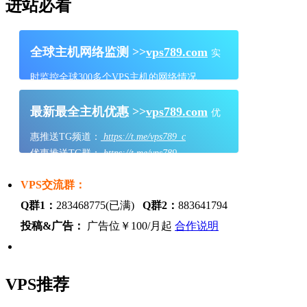
进站必看
全球主机网络监测 >>
vps789.com
实
时监控全球300多个VPS主机的网络情况
最新最全主机优惠 >>
vps789.com
优
惠推送TG频道：
https://t.me/vps789_c
优惠推送TG群：
https://t.me/vps789
VPS交流群：
Q群1：
283468775(已满)
Q群2：
883641794
投稿&广告：
广告位￥100/月起
合作说明
VPS推荐