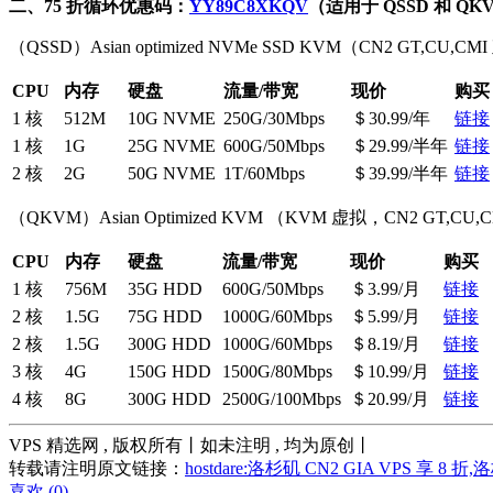
二、75 折循环优惠码：
YY89C8XKQV
（适用于 QSSD 和 
（QSSD）Asian optimized NVMe SSD KVM（CN2 GT,CU,C
CPU
内存
硬盘
流量/带宽
现价
购买
1 核
512M
10G NVME
250G/30Mbps
＄30.99/年
链接
1 核
1G
25G NVME
600G/50Mbps
＄29.99/半年
链接
2 核
2G
50G NVME
1T/60Mbps
＄39.99/半年
链接
（QKVM）Asian Optimized KVM （KVM 虚拟，CN2 GT,CU
CPU
内存
硬盘
流量/带宽
现价
购买
1 核
756M
35G HDD
600G/50Mbps
＄3.99/月
链接
2 核
1.5G
75G HDD
1000G/60Mbps
＄5.99/月
链接
2 核
1.5G
300G HDD
1000G/60Mbps
＄8.19/月
链接
3 核
4G
150G HDD
1500G/80Mbps
＄10.99/月
链接
4 核
8G
300G HDD
2500G/100Mbps
＄20.99/月
链接
VPS 精选网 , 版权所有丨如未注明 , 均为原创丨
转载请注明原文链接：
hostdare:洛杉矶 CN2 GIA VPS 享 8 折,
喜欢 (
0
)