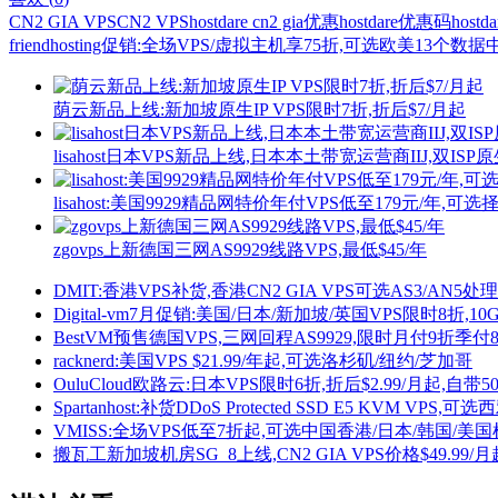
CN2 GIA VPS
CN2 VPS
hostdare cn2 gia优惠
hostdare优惠码
host
friendhosting促销:全场VPS/虚拟主机享75折,可选欧美13个数据
荫云新品上线:新加坡原生IP VPS限时7折,折后$7/月起
lisahost日本VPS新品上线,日本本土带宽运营商IIJ,双ISP
lisahost:美国9929精品网特价年付VPS低至179元/年,可选
zgovps上新德国三网AS9929线路VPS,最低$45/年
DMIT:香港VPS补货,香港CN2 GIA VPS可选AS3/AN5处
Digital-vm7月促销:美国/日本/新加坡/英国VPS限时8折,1
BestVM预售德国VPS,三网回程AS9929,限时月付9折季
racknerd:美国VPS $21.99/年起,可选洛杉矶/纽约/芝加哥
OuluCloud欧路云:日本VPS限时6折,折后$2.99/月起,自带50
Spartanhost:补货DDoS Protected SSD E5 KVM VP
VMISS:全场VPS低至7折起,可选中国香港/日本/韩国/美国机房,
搬瓦工新加坡机房SG_8上线,CN2 GIA VPS价格$49.99/月