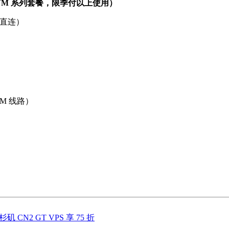
QKVM 系列套餐，限季付以上使用）
MI 直连）
,CM 线路）
洛杉矶 CN2 GT VPS 享 75 折