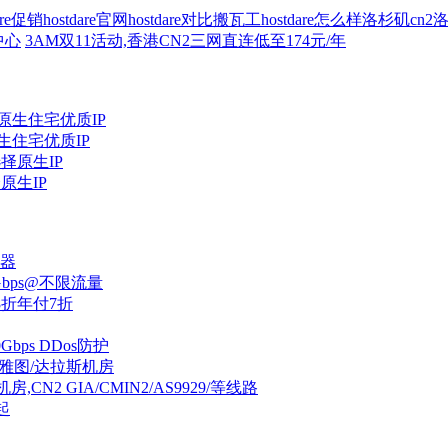
dare促销
hostdare官网
hostdare对比搬瓦工
hostdare怎么样
洛杉矶cn2
洛
中心
3AM双11活动,香港CN2三网直连低至174元/年
原生住宅优质IP
择原生IP
理器
0Gbps@不限流量
付8折年付7折
Gbps DDos防护
S,可选西雅图/达拉斯机房
CN2 GIA/CMIN2/AS9929/等线路
起