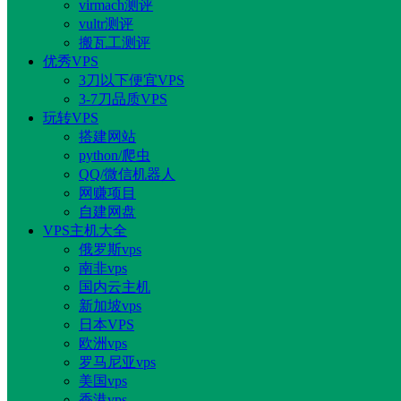
virmach测评
vultr测评
搬瓦工测评
优秀VPS
3刀以下便宜VPS
3-7刀品质VPS
玩转VPS
搭建网站
python/爬虫
QQ/微信机器人
网赚项目
自建网盘
VPS主机大全
俄罗斯vps
南非vps
国内云主机
新加坡vps
日本VPS
欧洲vps
罗马尼亚vps
美国vps
香港vps