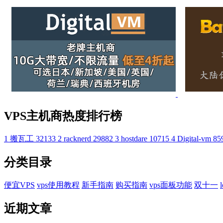
VPS主机商热度排行榜
1
搬瓦工
32133
2
racknerd
29882
3
hostdare
10715
4
Digital-vm
85
分类目录
便宜VPS
vps使用教程
新手指南
购买指南
vps面板功能
双十一
近期文章