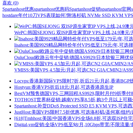
喜欢 (
0
)
Spartanhost优惠
spartanhost优惠码
Spartanhost促销
spartanhost官网
hostdare年付10刀VPS表现如何?附洛杉矶 NVMe SSD KVM V
WePC:韩国SEJONG 双ISP原生家宽IP VPS上线,24.9澳元
lisahost:美国9929精品网特价年付VPS低至179元/年,可选
OuluCloud欧路云年中促销:德国AS9929/日本软银三网优化
VMISS:美国VPS 4.5加元/月起,可选CN2 GIA/CMIN2/AS9
Locvps:香港新国际VPS限时7折,折后21元/月起,香港BGP
Hostyun:香港VPS折后18元/月起,可选香港原生IP
BestVM预售德国VPS,三网回程AS9929,限时月付9折季
TOTHOST世界杯促销:越南VPS享8.5折,购3个月以上可额
Spartanhost:补货DDoS Protected SSD E5 KVM VP
JustHost:美国VPS限时7.5折优惠,可选洛杉矶/圣何塞/纽
[618]Tmhhost:美国/中国香港VPS全场8.8折,可选双ISP住
Digital-vm促销:全场VPS低至$8/月,10Gbps带宽/不限流