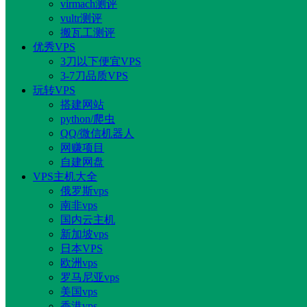
virmach测评
vultr测评
搬瓦工测评
优秀VPS
3刀以下便宜VPS
3-7刀品质VPS
玩转VPS
搭建网站
python/爬虫
QQ/微信机器人
网赚项目
自建网盘
VPS主机大全
俄罗斯vps
南非vps
国内云主机
新加坡vps
日本VPS
欧洲vps
罗马尼亚vps
美国vps
香港vps