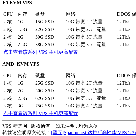
E5 KVM VPS
CPU
内存
硬盘
网络
DDOS 
2 核
1G
15G SSD
10G 带宽|2T 流量
12Tb/s
2 核
1.5G
22G SSD
10G 带宽|2.5T 流量
12Tb/s
2 核
2G
30G SSD
10G 带宽|3T 流量
12Tb/s
2 核
2.5G
38G SSD
10G 带宽|3.5T 流量
12Tb/s
点击查看该系列 VPS 主机更高配置
AMD KVM VPS
CPU
内存
硬盘
网络
DDOS 
1 核
1G
25G SSD
10G 带宽|2T 流量
12Tb/s
2 核
2G
50G SSD
10G 带宽|3T 流量
12Tb/s
2 核
2.5G
62G SSD
10G 带宽|3.5T 流量
12Tb/s
3 核
3G
75G SSD
10G 带宽|4T 流量
12Tb/s
点击查看该系列 VPS 主机更高配置
VPS 精选网 , 版权所有丨如未注明 , 均为原创丨
转载请注明原文链接：
[黑五]Spartanhost:达拉斯高性能 VPS 5