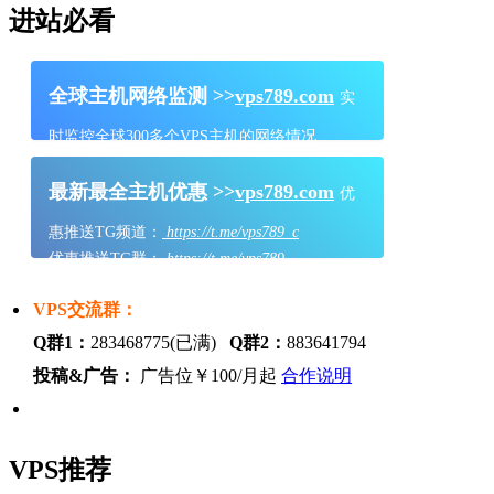
进站必看
全球主机网络监测 >>
vps789.com
实
时监控全球300多个VPS主机的网络情况
最新最全主机优惠 >>
vps789.com
优
惠推送TG频道：
https://t.me/vps789_c
优惠推送TG群：
https://t.me/vps789
VPS交流群：
Q群1：
283468775(已满)
Q群2：
883641794
投稿&广告：
广告位￥100/月起
合作说明
VPS推荐