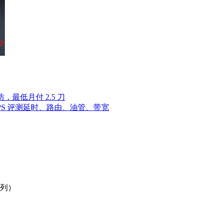
高防，最低月付 2.5 刀
雅图 VPS 评测延时、路由、油管、带宽
系列）