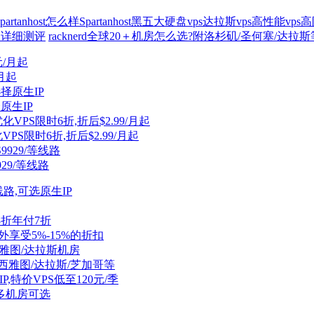
spartanhost怎么样
Spartanhost黑五
大硬盘vps
达拉斯vps
高性能vps
高
PS详细测评
racknerd全球20＋机房怎么选?附洛杉矶/圣何塞/达
/月起
择原生IP
VPS限时6折,折后$2.99/月起
929/等线路
线路,可选原生IP
付8折年付7折
外享受5%-15%的折扣
S,可选西雅图/达拉斯机房
约/西雅图/达拉斯/芝加哥等
宅IP,特价VPS低至120元/季
量/多机房可选