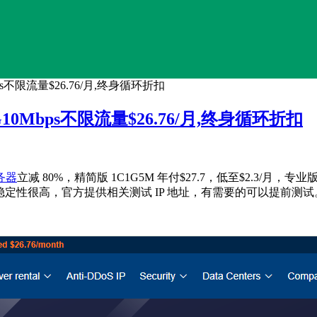
bps不限流量$26.76/月,终身循环折扣
8G10Mbps不限流量$26.76/月,终身循环折扣
务器
立减 80%，精简版 1C1G5M 年付$27.7，低至$2.3/月，专
s，稳定性很高，官方提供相关测试 IP 地址，有需要的可以提前测试