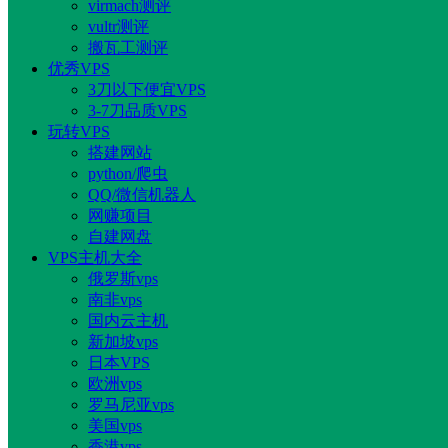
virmach测评
vultr测评
搬瓦工测评
优秀VPS
3刀以下便宜VPS
3-7刀品质VPS
玩转VPS
搭建网站
python/爬虫
QQ/微信机器人
网赚项目
自建网盘
VPS主机大全
俄罗斯vps
南非vps
国内云主机
新加坡vps
日本VPS
欧洲vps
罗马尼亚vps
美国vps
香港vps