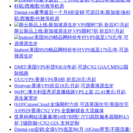
Digital-vm夏季最后一个月8折促销,可选日本/新加坡/洛杉
矶/西雅图/伦敦等机房
荫云新品上线:新加坡原生IP VPS限时7折,折后$7/月起
lisahost:美国9929精品网特价年付VPS低至179元/年,可选
择原生IP
DMIT:美国VPS补货$36.9/年起,可选CN2 GIA/CMIN2/国
际线路
UUUVPS:香港VPS享8折,折后28元/月起
Hostyun:香港VPS折后18元/月起,可选香港原生IP
WePC:澳大利亚悉尼直播线路VPS上架,22.41澳元/月起,
原生家宽IP
[618]CstoneCloud:全场限时六折,可选英国住宅/美国住宅
AS9929/香港CN2 VPS,全面解锁各大流媒体
世界杯网站流量暴增10倍?别慌! JTTI高防服务器限时4.5
折,T级防御+CN2 GIA,支持定制
Digital-vm促销:全场VPS低至$8/月,10Gbps带宽/不限流量/