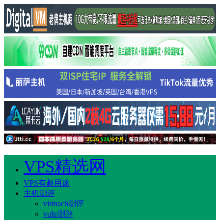
VPS精选网
VPS有趣用途
主机测评
virmach测评
vultr测评