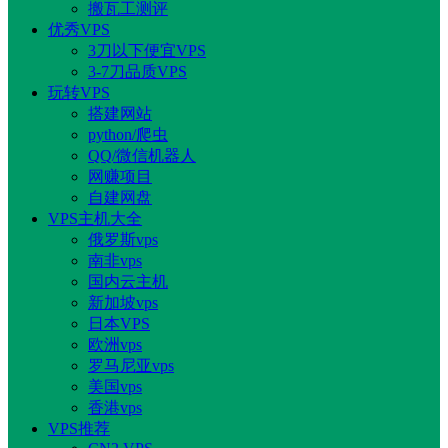
搬瓦工测评
优秀VPS
3刀以下便宜VPS
3-7刀品质VPS
玩转VPS
搭建网站
python/爬虫
QQ/微信机器人
网赚项目
自建网盘
VPS主机大全
俄罗斯vps
南非vps
国内云主机
新加坡vps
日本VPS
欧洲vps
罗马尼亚vps
美国vps
香港vps
VPS推荐