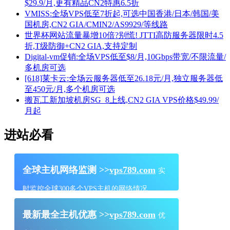
$29.9/月,更有精品CN2特惠6.5折
VMISS:全场VPS低至7折起,可选中国香港/日本/韩国/美
国机房,CN2 GIA/CMIN2/AS9929/等线路
世界杯网站流量暴增10倍?别慌! JTTI高防服务器限时4.5
折,T级防御+CN2 GIA,支持定制
Digital-vm促销:全场VPS低至$8/月,10Gbps带宽/不限流量/
多机房可选
[618]莱卡云:全场云服务器低至26.18元/月,独立服务器低
至450元/月,多个机房可选
搬瓦工新加坡机房SG_8上线,CN2 GIA VPS价格$49.99/
月起
进站必看
全球主机网络监测 >>
vps789.com
实
时监控全球300多个VPS主机的网络情况
最新最全主机优惠 >>
vps789.com
优