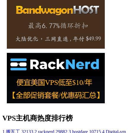
VPS主机商热度排行榜
1
搬瓦工
32133
2
racknerd
29882
3
hostdare
10715
4
Digital-vm