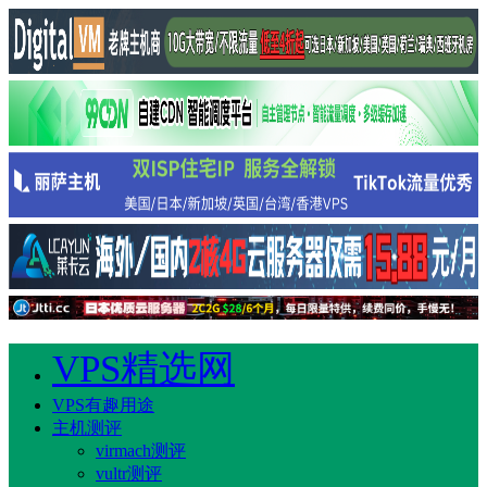
VPS精选网
VPS有趣用途
主机测评
virmach测评
vultr测评