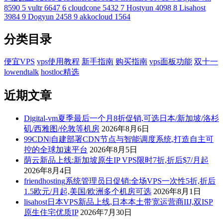
8590
5
vultr
6647
6
cloudcone
5432
7
Hostyun
4098
8
Lisahost
3984
9
Dogyun
2458
9
akkocloud
1564
分类目录
便宜VPS
vps使用教程
新手指南
购买指南
vps面板功能
双十一
lowendtalk
hostloc精选
近期文章
Digital-vm夏季最后一个月8折促销,可选日本/新加坡/洛杉
矶/西雅图/伦敦等机房
2026年8月6日
99CDN|自建部署CDN节点与智能调度系统,打造自主可
控的全球加速平台
2026年8月5日
荫云新品上线:新加坡原生IP VPS限时7折,折后$7/月起
2026年8月4日
friendhosting系统管理员日促销:全场VPS一次性5折,折后
1.5欧元/月起,美国/欧洲多个机房可选
2026年8月1日
lisahost日本VPS新品上线,日本本土带宽运营商IIJ,双ISP
原生住宅优质IP
2026年7月30日