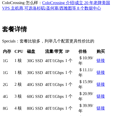
ColoCrossing 怎么样：
ColoCrossing 介绍|成立 20 年老牌美国
VPS 主机商,可选洛杉矶/圣何塞/西雅图等 8 个数据中心
套餐详情
Specials：套餐比较多，列举几个配置更具性价比的
内存
CPU
磁盘
流量/带宽
IP
价格
购买
＄10.99/
1 核
1 个
链接
1G
30G SSD
40T/1Gbps
年
＄11.11/
1 核
1 个
链接
1G
30G SSD
40T/1Gbps
年
＄15.99/
2 核
1 个
链接
2G
40G SSD
40T/1Gbps
年
＄20.99/
3 核
1 个
链接
4G
60G SSD
40T/1Gbps
年
＄39.99/
4 核
1 个
链接
8G
80G SSD
40T/1Gbps
年