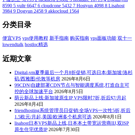
8590
5
vultr
6647
6
cloudcone
5432
7
Hostyun
4098
8
Lisahost
3984
9
Dogyun
2458
9
akkocloud
1564
分类目录
便宜VPS
vps使用教程
新手指南
购买指南
vps面板功能
双十一
lowendtalk
hostloc精选
近期文章
Digital-vm夏季最后一个月8折促销,可选日本/新加坡/洛杉
矶/西雅图/伦敦等机房
2026年8月6日
99CDN|自建部署CDN节点与智能调度系统,打造自主可
控的全球加速平台
2026年8月5日
荫云新品上线:新加坡原生IP VPS限时7折,折后$7/月起
2026年8月4日
friendhosting系统管理员日促销:全场VPS一次性5折,折后
1.5欧元/月起,美国/欧洲多个机房可选
2026年8月1日
lisahost日本VPS新品上线,日本本土带宽运营商IIJ,双ISP
原生住宅优质IP
2026年7月30日