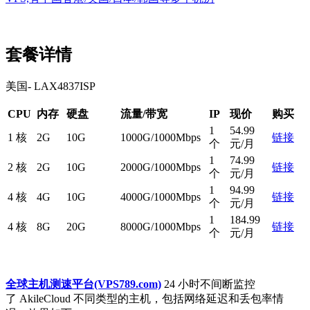
套餐详情
美国- LAX4837ISP
CPU
内存
硬盘
流量/带宽
IP
现价
购买
1
54.99
1 核
2G
10G
1000G/1000Mbps
链接
个
元/月
1
74.99
2 核
2G
10G
2000G/1000Mbps
链接
个
元/月
1
94.99
4 核
4G
10G
4000G/1000Mbps
链接
个
元/月
1
184.99
4 核
8G
20G
8000G/1000Mbps
链接
个
元/月
全球主机测速平台(VPS789.com)
24 小时不间断监控
了 AkileCloud 不同类型的主机，包括网络延迟和丢包率情