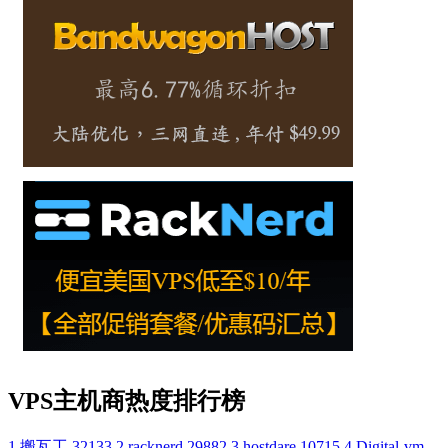
VPS主机商热度排行榜
1
搬瓦工
32133
2
racknerd
29882
3
hostdare
10715
4
Digital-vm