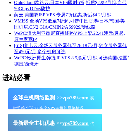
OuluCloud欧路云:日本VPS限时6折,折后$2.99/月起,自带
50Gbps DDos防护
荫云:美国双ISP VPS 专属7折优惠,折后$4.2/月起
VMISS:全场VPS低至7折起,可选中国香港/日本/韩国/美
国机房,CN2 GIA/CMIN2/AS9929/等线路
WePC:澳大利亚悉尼直播线路VPS上架,22.41澳元/月起,
原生家宽IP
[618]莱卡云:全场云服务器低至26.18元/月,独立服务器低
至450元/月,多个机房可选
WePC:欧洲原生/家宽IP VPS 8.9澳元/月起,可选英国/法国/
德国/西班牙
进站必看
全球主机网络监测 >>
vps789.com
实
时监控全球300多个VPS主机的网络情况
最新最全主机优惠 >>
vps789.com
优