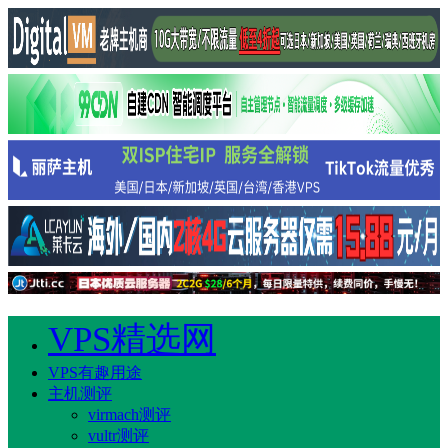
VPS精选网
VPS有趣用途
主机测评
virmach测评
vultr测评