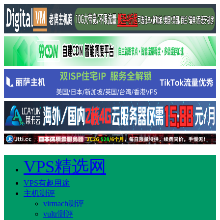
VPS精选网
VPS有趣用途
主机测评
virmach测评
vultr测评