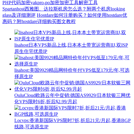
PHP代码加密
yakpro-po加密
加密工具
解密工具
Spartanhost西雅图、达拉斯机房怎么选？附两个机房looking
glass及详细测评
Hostdare如何注册购买？如何使用hostdare优
惠码？附hostdare详细购买图文教程
lisahost日本VPS新品上线,日本本土带宽运营商IIJ,双ISP
原生住宅优质IP
lisahost:美国9929精品网特价年付VPS低至179元/年,可选
择原生IP
OuluCloud欧路云年中促销:德国AS9929/日本软银三网优
化VPS限时6折,折后$2.99/月起
Locvps:香港新国际VPS限时7折,折后21元/月起,香港BGP
线路,可选原生IP