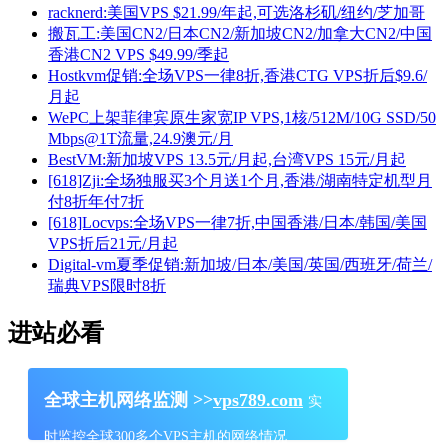
racknerd:美国VPS $21.99/年起,可选洛杉矶/纽约/芝加哥
搬瓦工:美国CN2/日本CN2/新加坡CN2/加拿大CN2/中国
香港CN2 VPS $49.99/季起
Hostkvm促销:全场VPS一律8折,香港CTG VPS折后$9.6/
月起
WePC上架菲律宾原生家宽IP VPS,1核/512M/10G SSD/50
Mbps@1T流量,24.9澳元/月
BestVM:新加坡VPS 13.5元/月起,台湾VPS 15元/月起
[618]Zji:全场独服买3个月送1个月,香港/湖南特定机型月
付8折年付7折
[618]Locvps:全场VPS一律7折,中国香港/日本/韩国/美国
VPS折后21元/月起
Digital-vm夏季促销:新加坡/日本/美国/英国/西班牙/荷兰/
瑞典VPS限时8折
进站必看
全球主机网络监测 >>
vps789.com
实
时监控全球300多个VPS主机的网络情况