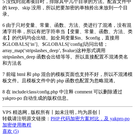
5 没找到混淆项目时，排除其中几个目录的方法。配置文件中
的 keep、skip 没用，所以把要加密的单独拎出来放到一个目
录。
6 由于只对变量、常量、函数、方法、类进行了混淆，没有混
淆字符串，所以有把字符串当【变量、常量、函数、方法、类
名】的代码均会出错。如全局变量$in、$config，直接用
$GLOBALS[‘in’]、$GLOBALS[‘config]访问出错；
array_map(‘stripslashes_deep’, $value)这种形式调用
stripslashes_deep 函数会出错等等。所以直接配置不混淆类名
和方法名
7 前端 html 和 php 混合的模板页面也支持不好，所以不混淆模
板文件。且模板文件中的 php 函数也配置为忽略混淆。
8 在 include/class/config.php 中注释 comment 可以删除通过
yakpro-po 自动生成的版权信息。
VPS 精选网 , 版权所有丨如未注明 , 均为原创丨
转载请注明原文链接：
PHP 代码加密方案对比，及 yakpro-po
加密使用教程
喜欢 (
5
)