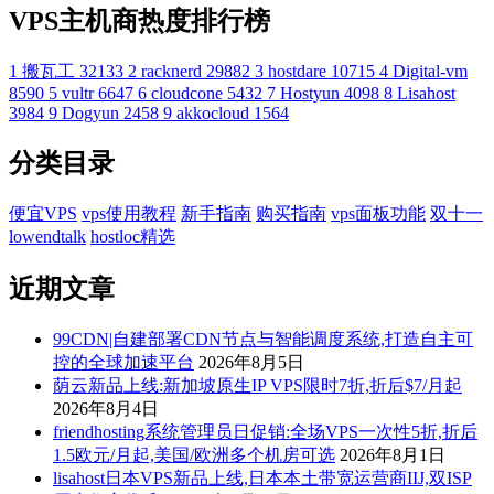
VPS主机商热度排行榜
1
搬瓦工
32133
2
racknerd
29882
3
hostdare
10715
4
Digital-vm
8590
5
vultr
6647
6
cloudcone
5432
7
Hostyun
4098
8
Lisahost
3984
9
Dogyun
2458
9
akkocloud
1564
分类目录
便宜VPS
vps使用教程
新手指南
购买指南
vps面板功能
双十一
lowendtalk
hostloc精选
近期文章
99CDN|自建部署CDN节点与智能调度系统,打造自主可
控的全球加速平台
2026年8月5日
荫云新品上线:新加坡原生IP VPS限时7折,折后$7/月起
2026年8月4日
friendhosting系统管理员日促销:全场VPS一次性5折,折后
1.5欧元/月起,美国/欧洲多个机房可选
2026年8月1日
lisahost日本VPS新品上线,日本本土带宽运营商IIJ,双ISP