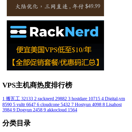
VPS主机商热度排行榜
1
搬瓦工
32133
2
racknerd
29882
3
hostdare
10715
4
Digital-vm
8590
5
vultr
6647
6
cloudcone
5432
7
Hostyun
4098
8
Lisahost
3984
9
Dogyun
2458
9
akkocloud
1564
分类目录