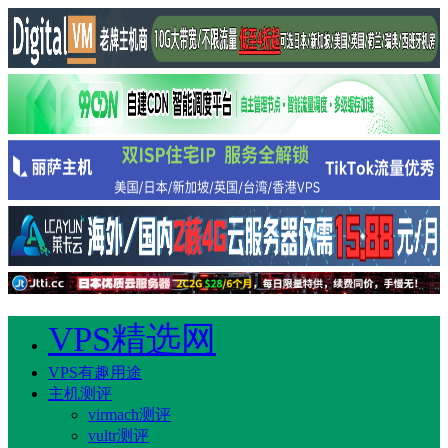
VPS精选网
VPS有趣用途
主机测评
virmach测评
vultr测评