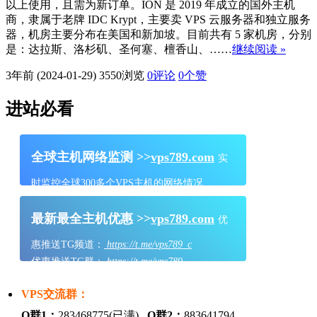
以上使用，且需为新订单。ION 是 2019 年成立的国外主机
商，隶属于老牌 IDC Krypt，主要卖 VPS 云服务器和独立服务
器，机房主要分布在美国和新加坡。目前共有 5 家机房，分别
是：达拉斯、洛杉矶、圣何塞、檀香山、……
继续阅读 »
3年前 (2024-01-29)
3550浏览
0评论
0
个赞
进站必看
全球主机网络监测 >>
vps789.com
实
时监控全球300多个VPS主机的网络情况
最新最全主机优惠 >>
vps789.com
优
惠推送TG频道：
https://t.me/vps789_c
优惠推送TG群：
https://t.me/vps789
VPS交流群：
Q群1：
283468775(已满)
Q群2：
883641794