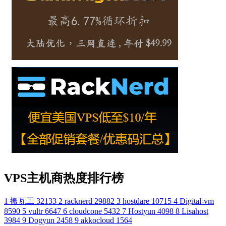
VPS主机商热度排行榜
1
搬瓦工
32133
2
racknerd
29882
3
hostdare
10715
4
Digital-vm
8590
5
vultr
6647
6
cloudcone
5432
7
Hostyun
4098
8
Lisahost
3984
9
Dogyun
2458
9
akkocloud
1564