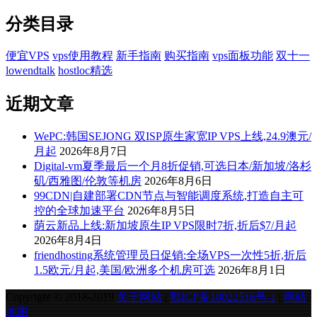
分类目录
便宜VPS
vps使用教程
新手指南
购买指南
vps面板功能
双十一
lowendtalk
hostloc精选
近期文章
WePC:韩国SEJONG 双ISP原生家宽IP VPS上线,24.9澳元/
月起
2026年8月7日
Digital-vm夏季最后一个月8折促销,可选日本/新加坡/洛杉
矶/西雅图/伦敦等机房
2026年8月6日
99CDN|自建部署CDN节点与智能调度系统,打造自主可
控的全球加速平台
2026年8月5日
荫云新品上线:新加坡原生IP VPS限时7折,折后$7/月起
2026年8月4日
friendhosting系统管理员日促销:全场VPS一次性5折,折后
1.5欧元/月起,美国/欧洲多个机房可选
2026年8月1日
Copyright © 2018-2019
关于网站
|
鄂ICP备18022516号-1
|
网站
地图