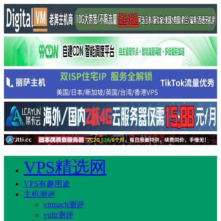
VPS精选网
VPS有趣用途
主机测评
virmach测评
vultr测评